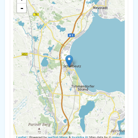
-
Leaflet
| Powered by
we2p® Maps
&
tourinfra ®
| Map data by ©
green-