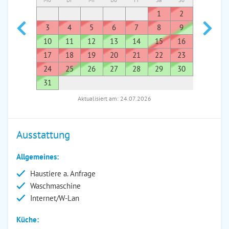
Mo
Di
Mi
Do
Fr
Sa
So
Mo
Di
1
2
1
3
4
5
6
7
8
9
7
8
10
11
12
13
14
15
16
14
1
17
18
19
20
21
22
23
21
2
24
25
26
27
28
29
30
28
2
31
Aktualisiert am: 24.07.2026
Ausstattung
Allgemeines:
Haustiere a. Anfrage
Waschmaschine
Internet/W-Lan
Küche: