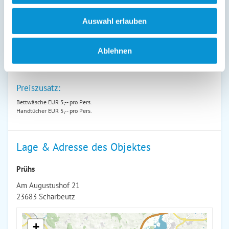
01. Nov
-
21. Dez
179 €
89 €
Auswahl erlauben
22. Dez
-
31. Dez
239 €
149 €
Endreinigung:
90 € ist bereits im Reisepreis 1. Nacht
Ablehnen
enthalten
(siehe oben)
Preiszusatz:
Bettwäsche EUR 5,-- pro Pers.
Handtücher EUR 5,-- pro Pers.
Lage & Adresse des Objektes
Prühs
Am Augustushof 21
23683 Scharbeutz
+