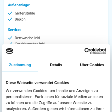
Außenanlage:
Gartenstühle
Balkon
Service:
Bettwäsche inkl.
Geschirrtücher inkl.
Verpflegung:
Zustimmung
Details
Über Cookies
Beschreibung
Diese Webseite verwendet Cookies
Genieße Sie Ihren Urlaub in Scharbeutz an der Ostsee!
Wir verwenden Cookies, um Inhalte und Anzeigen zu
personalisieren, Funktionen für soziale Medien anbieten
Unser Haus liegt in ruhiger, schöner Lage am Ende eines
Wohnviertels, nur 7-10 Gehminuten vom Strand entfernt.
zu können und die Zugriffe auf unsere Website zu
Einkaufmöglichkeiten sind in unmittelbarer Nähe
analysieren. Außerdem geben wir Informationen zu Ihrer