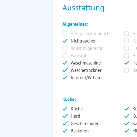
Ausstattung
Allgemeines:
Allergikerfreundlich
Hu
Nichtraucher
Ka
Rollstuhlgerecht
Ha
Fahrstuhl
Ha
Waschmaschine
Ha
Wäschetrockner
Ba
Internet/W-Lan
Küche:
Küche
Kü
Herd
Kü
Geschirrspüler
Ka
Backofen
Mi