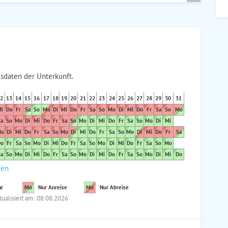
sdaten der Unterkunft.
2
13
14
15
16
17
18
19
20
21
22
23
24
25
26
27
28
29
30
31
i
Do
Fr
Sa
So
Mo
Di
Mi
Do
Fr
Sa
So
Mo
Di
Mi
Do
Fr
Sa
So
Mo
a
So
Mo
Di
Mi
Do
Fr
Sa
So
Mo
Di
Mi
Do
Fr
Sa
So
Mo
Di
Mi
o
Di
Mi
Do
Fr
Sa
So
Mo
Di
Mi
Do
Fr
Sa
So
Mo
Di
Mi
Do
Fr
Sa
o
Fr
Sa
So
Mo
Di
Mi
Do
Fr
Sa
So
Mo
Di
Mi
Do
Fr
Sa
So
Mo
a
So
Mo
Di
Mi
Do
Fr
Sa
So
Mo
Di
Mi
Do
Fr
Sa
So
Mo
Di
Mi
Do
den
ar
Mo
Nur Anreise
Mo
Nur Abreise
tualisiert am: 08.08.2026