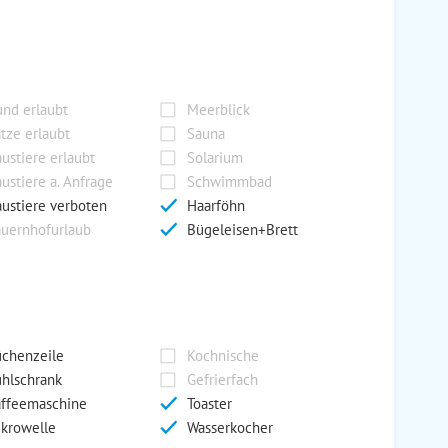
nd erlaubt
Meerblick
tze erlaubt
Sauna
ustiere erlaubt
Solarium
ustiere a. Anfrage
Schwimmbad
ustiere verboten
Haarföhn
uernhofurlaub
Bügeleisen+Brett
chenzeile
Kochnische
hlschrank
Gefrierfach
ffeemaschine
Toaster
krowelle
Wasserkocher