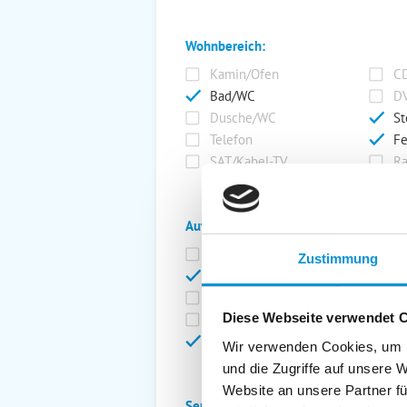
Wohnbereich:
Kamin/Ofen
CD
Bad/WC
DV
Dusche/WC
St
Telefon
Fe
SAT/Kabel-TV
Ra
Außenanlage:
Garten/Liegewiese
Ca
Zustimmung
Gartenstühle
Pa
Liegen
Ga
Diese Webseite verwendet 
Terrasse
Ki
Balkon
Ab
Wir verwenden Cookies, um I
und die Zugriffe auf unsere 
Website an unsere Partner fü
Service: