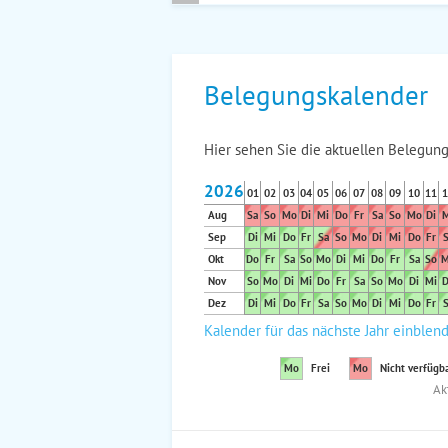
Belegungskalender
Hier sehen Sie die aktuellen Belegung
2026
01
02
03
04
05
06
07
08
09
10
11
1
Aug
Sa
So
Mo
Di
Mi
Do
Fr
Sa
So
Mo
Di
M
Sep
Di
Mi
Do
Fr
Sa
So
Mo
Di
Mi
Do
Fr
S
Okt
Do
Fr
Sa
So
Mo
Di
Mi
Do
Fr
Sa
So
M
Nov
So
Mo
Di
Mi
Do
Fr
Sa
So
Mo
Di
Mi
D
Dez
Di
Mi
Do
Fr
Sa
So
Mo
Di
Mi
Do
Fr
S
Kalender für das nächste Jahr einblen
Mo
Frei
Mo
Nicht verfügb
Ak