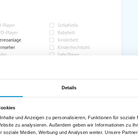
-Player
Schlafsofa
D-Player
Babybett
ereoanlage
Kinderbett
rnseher
Kinderhochstuhl
dio
Safe/Tresor
rport
Grill
Details
rkplatz
Grillplatz
rage
Wintergarten
Cookies
nderspielplatz
Swimmingpool
stellraum
nhalte und Anzeigen zu personalisieren, Funktionen für soziale
Website zu analysieren. Außerdem geben wir Informationen zu I
r soziale Medien, Werbung und Analysen weiter. Unsere Partner