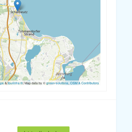
aps
&
tourinfra ®
| Map data by ©
green-solutions
,
OSM & Contributors