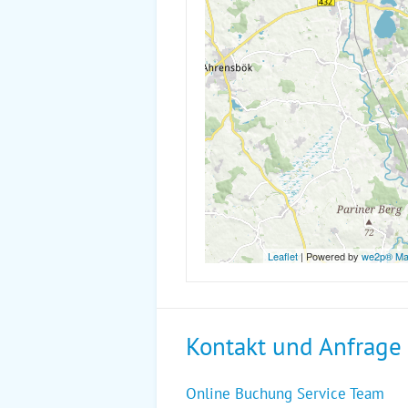
Leaflet
| Powered by
we2p® M
Kontakt und Anfrage
Online Buchung Service Team