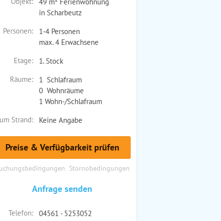
Objekt:
49 m² Ferienwohnung
in Scharbeutz
Personen:
1-4 Personen
max. 4 Erwachsene
Etage:
1. Stock
Räume:
1 Schlafraum
0 Wohnräume
1 Wohn-/Schlafraum
um Strand:
Keine Angabe
Preise & Verfügbarkeit prüfen
uchungsbedingungen
Stornobedingungen
Anfrage senden
Telefon:
04561 - 5253052