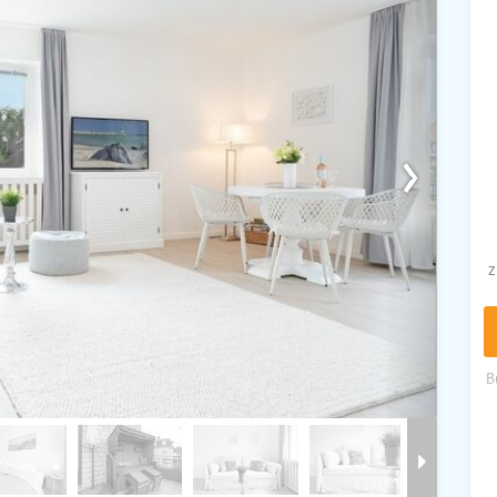
›
z
B