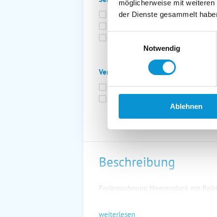
möglicherweise mit weiteren
Bettwäsche inkl.
Ge
der Dienste gesammelt habe
Fahrräder
St
Einwilligungsauswahl
Kurtaxfrei
Notwendig
Verpflegung:
Brötchenservice
Fr
Vollpension möglich
Ablehnen
Beschreibung
Ferienwohnung Meeresglück mit Balko
weiterlesen