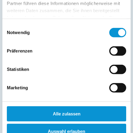
Herrenbruchstraße 3
Partner führen diese Informationen möglicherweise mit
23669 Timmendorfer Strand
weiteren Daten zusammen, die Sie ihnen bereitgestellt
haben oder die sie im Rahmen Ihrer Nutzung der Dienste
gesammelt haben.
+
Einwilligungsauswahl
Notwendig
-
Präferenzen
Statistiken
Marketing
Alle zulassen
Auswahl erlauben