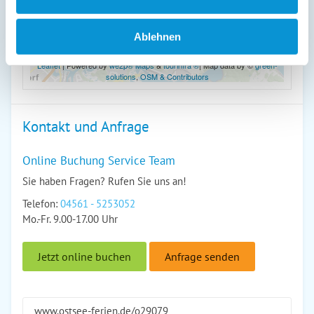
Ablehnen
Leaflet
| Powered by
we2p® Maps
&
tourinfra ®
| Map data by ©
green-
solutions
,
OSM & Contributors
Kontakt und Anfrage
Online Buchung Service Team
Sie haben Fragen? Rufen Sie uns an!
Telefon:
04561 - 5253052
Mo.-Fr. 9.00-17.00 Uhr
Jetzt online buchen
Anfrage senden
www.ostsee-ferien.de/o29079