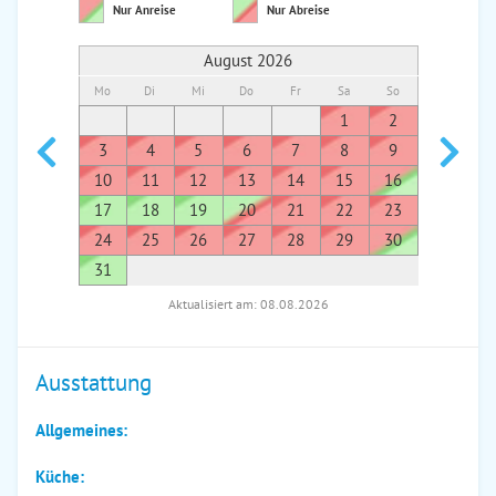
Nur Anreise
Nur Abreise
August 2026
Mo
Di
Mi
Do
Fr
Sa
So
Mo
Di
1
2
1
3
4
5
6
7
8
9
7
8
10
11
12
13
14
15
16
14
1
17
18
19
20
21
22
23
21
2
24
25
26
27
28
29
30
28
2
31
Aktualisiert am: 08.08.2026
Ausstattung
Allgemeines:
Küche: