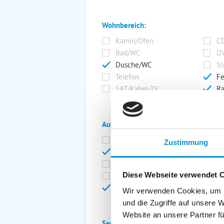
Wohnbereich:
Kamin/Ofen
CD
Bad/WC
DV
Dusche/WC
St
Telefon
Fe
SAT/Kabel-TV
Ra
Außenanlage:
Garten/Liegewiese
Ca
Zustimmung
Gartenstühle
Pa
Liegen
Ga
Diese Webseite verwendet 
Terrasse
Ki
Balkon
Ab
Wir verwenden Cookies, um I
und die Zugriffe auf unsere 
Website an unsere Partner fü
Service: