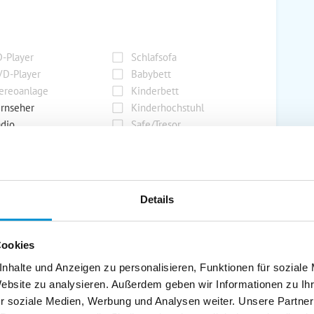
-Player
Schlafsofa
D-Player
Babybett
ereoanlage
Kinderbett
rnseher
Kinderhochstuhl
dio
Safe/Tresor
rport
Grill
Details
rkplatz
Grillplatz
rage
Wintergarten
Cookies
nderspielplatz
Swimmingpool
stellraum
nhalte und Anzeigen zu personalisieren, Funktionen für soziale
Website zu analysieren. Außerdem geben wir Informationen zu I
r soziale Medien, Werbung und Analysen weiter. Unsere Partner