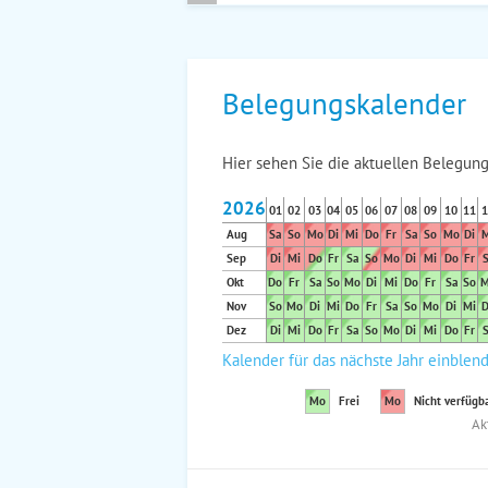
Belegungskalender
Hier sehen Sie die aktuellen Belegung
2026
01
02
03
04
05
06
07
08
09
10
11
1
Aug
Sa
So
Mo
Di
Mi
Do
Fr
Sa
So
Mo
Di
M
Sep
Di
Mi
Do
Fr
Sa
So
Mo
Di
Mi
Do
Fr
S
Okt
Do
Fr
Sa
So
Mo
Di
Mi
Do
Fr
Sa
So
M
Nov
So
Mo
Di
Mi
Do
Fr
Sa
So
Mo
Di
Mi
D
Dez
Di
Mi
Do
Fr
Sa
So
Mo
Di
Mi
Do
Fr
S
Kalender für das nächste Jahr einblen
Mo
Frei
Mo
Nicht verfügb
Ak