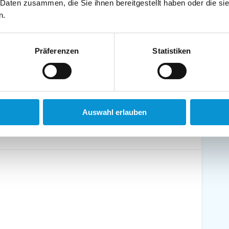
 Daten zusammen, die Sie ihnen bereitgestellt haben oder die s
schirrtücher inkl.
Handtücher inkl.
n.
randkorb am Strand
Bollerwagen
Präferenzen
Statistiken
ühstück möglich
Halbpension möglich
Auswahl erlauben