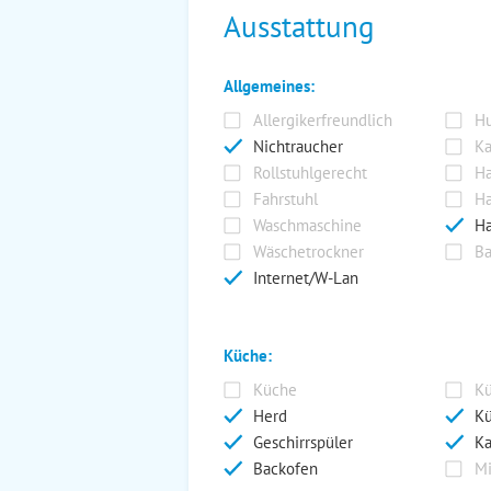
Ausstattung
Allgemeines:
Allergikerfreundlich
Hu
Nichtraucher
Ka
Rollstuhlgerecht
Ha
Fahrstuhl
Ha
Waschmaschine
Ha
Wäschetrockner
Ba
Internet/W-Lan
Küche:
Küche
Kü
Herd
Kü
Geschirrspüler
Ka
Backofen
Mi