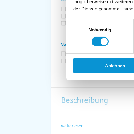
möglicherweise mit weiteren
Bettwäsche inkl.
Ge
der Dienste gesammelt habe
Fahrräder
St
Einwilligungsauswahl
Kurtaxfrei
Notwendig
Verpflegung:
Brötchenservice
Fr
Vollpension möglich
Ablehnen
Beschreibung
weiterlesen