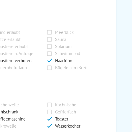
nd erlaubt
Meerblick
tze erlaubt
Sauna
ustiere erlaubt
Solarium
ustiere a. Anfrage
Schwimmbad
ustiere verboten
Haarföhn
uernhofurlaub
Bügeleisen+Brett
chenzeile
Kochnische
hlschrank
Gefrierfach
ffeemaschine
Toaster
krowelle
Wasserkocher