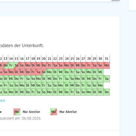
sdaten der Unterkunft.
2
13
14
15
16
17
18
19
20
21
22
23
24
25
26
27
28
29
30
31
i
Do
Fr
Sa
So
Mo
Di
Mi
Do
Fr
Sa
So
Mo
Di
Mi
Do
Fr
Sa
So
Mo
a
So
Mo
Di
Mi
Do
Fr
Sa
So
Mo
Di
Mi
Do
Fr
Sa
So
Mo
Di
Mi
o
Di
Mi
Do
Fr
Sa
So
Mo
Di
Mi
Do
Fr
Sa
So
Mo
Di
Mi
Do
Fr
Sa
o
Fr
Sa
So
Mo
Di
Mi
Do
Fr
Sa
So
Mo
Di
Mi
Do
Fr
Sa
So
Mo
a
So
Mo
Di
Mi
Do
Fr
Sa
So
Mo
Di
Mi
Do
Fr
Sa
So
Mo
Di
Mi
Do
den
ar
Mo
Nur Anreise
Mo
Nur Abreise
tualisiert am: 06.08.2026