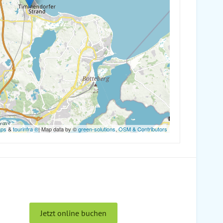
aps
&
tourinfra ®
| Map data by ©
green-solutions
,
OSM & Contributors
Jetzt online buchen