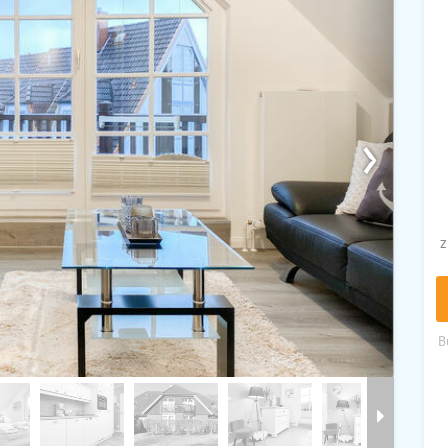
›
z
B