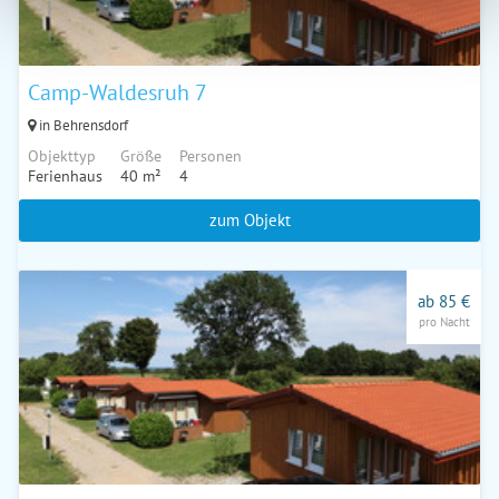
Camp-Waldesruh 7
in Behrensdorf
Objekttyp
Größe
Personen
Ferienhaus
40 m²
4
zum Objekt
ab 85 €
pro Nacht