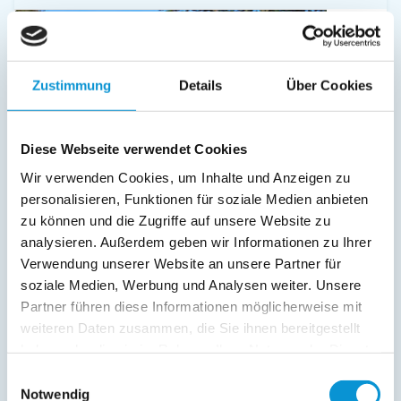
ab 85 €
pro Nacht
Zustimmung
Details
Über Cookies
Diese Webseite verwendet Cookies
Wir verwenden Cookies, um Inhalte und Anzeigen zu
personalisieren, Funktionen für soziale Medien anbieten
Camp-Waldesruh 5
zu können und die Zugriffe auf unsere Website zu
in Behrensdorf
analysieren. Außerdem geben wir Informationen zu Ihrer
Objekttyp
Größe
Personen
Verwendung unserer Website an unsere Partner für
Ferienhaus
40 m²
4
soziale Medien, Werbung und Analysen weiter. Unsere
zum Objekt
Partner führen diese Informationen möglicherweise mit
weiteren Daten zusammen, die Sie ihnen bereitgestellt
haben oder die sie im Rahmen Ihrer Nutzung der Dienste
gesammelt haben.
ab 85 €
Einwilligungsauswahl
pro Nacht
Notwendig