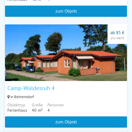
zum Objekt
ab 85 €
pro Nacht
Camp-Waldesruh 4
in Behrensdorf
Objekttyp
Größe
Personen
Ferienhaus
40 m²
4
zum Objekt