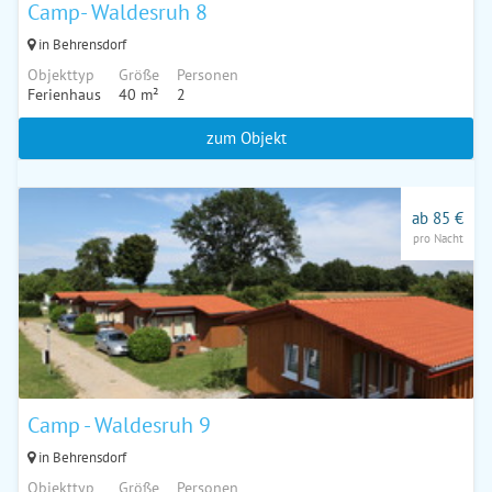
Camp- Waldesruh 8
in Behrensdorf
Objekttyp
Größe
Personen
Ferienhaus
40 m²
2
zum Objekt
ab 85 €
pro Nacht
Camp - Waldesruh 9
in Behrensdorf
Objekttyp
Größe
Personen