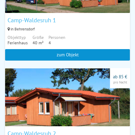
Camp-Waldesruh 1
in Behrensdorf
Objekttyp
Größe
Personen
Ferienhaus
40 m²
4
zum Objekt
ab 85 €
pro Nacht
Camp-Waldesruh 2