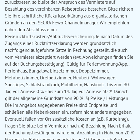
zurücktreten, so bleibt der Anspruch des Vermieters auf
Bezahlung des vereinbarten Reisepreises bestehen. Bitte richten
Sie Ihre schriftliche Rücktrittserklärung aus organisatorischen
Gründen an den SECRA Fewo-Channelmanager. Wir empfehlen
daher den Abschluss einer
Reiserücktrittskosten-/Abbruchsversicherung. Je nach Datum des
Zugangs einer Rücktrittserklärung werden grundsätzlich
nachfolgend aufgeführte Sätze in Rechnung gestellt, die auch
vom Vermieter akzeptiert werden (evt. Abweichungen finden Sie
auf der Buchungsbestätigung): Gültig für Ferienwohnung/App.,
Ferienhaus, Bungalow, Einzelzimmer, Doppelzimmer,
Mehrbettzimmer, Dreibettzimmer, Heubett, Wohnwagen,
Sonstiges, Schlafstrandkorb, Mobilheim, Hausboot: - bis zum 30.
Tag vor Anreise 0 % - bis zum 14. Tag vor Anreise 50 % Danach
gilt der allgemeine Grundsatz von 90 %. 3) Preise / Leistungen
Die im Angebot angegebenen Preise sind Endpreise und
schließen alle Nebenkosten ein, sofern nicht anders angegeben.
Eventuell fallen vor Ort zusätzliche Kosten an (z.B. Kurbeitrag),
fragen Sie bitte beim Vermieter nach. 4) Bezahlung Nach Erhalt
der Buchungsbestätigung wird eine Anzahlung in Höhe von 20 %
Prozent der Reisesumme innerhalb von 10 Tagen nach Buchung