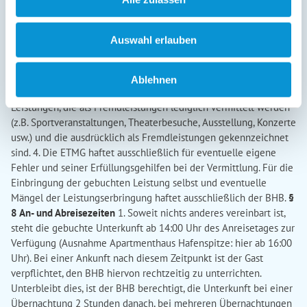
des Gastes vom BHB weder vorsätzlich noch grob fahrlässig
herbeigeführt wird oder, soweit der BHB für einen dem Gast
entstehenden Schaden allein wegen eines Verschuldens eines
Auswahl erlauben
Erfüllungsgehilfen verantwortlich ist. 2. Eine etwaige
Gastwirtshaftung des BHB für eingebrachte Sachen gemäß §§
701 ff BGB bleibt durch diese Regelung unberührt. 3. Der BHB
Ablehnen
haftet nicht für Leistungsstörungen im Zusammenhang mit
Leistungen, die als Fremdleistungen lediglich vermittelt werden
(z.B. Sportveranstaltungen, Theaterbesuche, Ausstellung, Konzerte
usw.) und die ausdrücklich als Fremdleistungen gekennzeichnet
sind. 4. Die ETMG haftet ausschließlich für eventuelle eigene
Fehler und seiner Erfüllungsgehilfen bei der Vermittlung. Für die
Einbringung der gebuchten Leistung selbst und eventuelle
Mängel der Leistungserbringung haftet ausschließlich der BHB.
§
8 An- und Abreisezeiten
1. Soweit nichts anderes vereinbart ist,
steht die gebuchte Unterkunft ab 14:00 Uhr des Anreisetages zur
Verfügung (Ausnahme Apartmenthaus Hafenspitze: hier ab 16:00
Uhr). Bei einer Ankunft nach diesem Zeitpunkt ist der Gast
verpflichtet, den BHB hiervon rechtzeitig zu unterrichten.
Unterbleibt dies, ist der BHB berechtigt, die Unterkunft bei einer
Übernachtung 2 Stunden danach, bei mehreren Übernachtungen