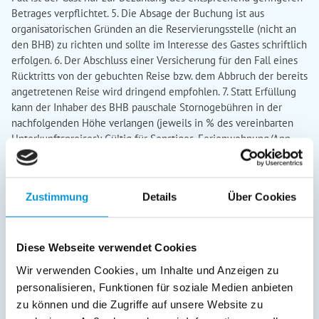
Betrages verpflichtet. 5. Die Absage der Buchung ist aus
organisatorischen Gründen an die Reservierungsstelle (nicht an
den BHB) zu richten und sollte im Interesse des Gastes schriftlich
erfolgen. 6. Der Abschluss einer Versicherung für den Fall eines
Rücktritts von der gebuchten Reise bzw. dem Abbruch der bereits
angetretenen Reise wird dringend empfohlen. 7. Statt Erfüllung
kann der Inhaber des BHB pauschale Stornogebühren in der
nachfolgenden Höhe verlangen (jeweils in % des vereinbarten
Unterkunftspreises): Gültig für Sonstiges, Ferienwohnung/App.,
Ferienhaus, Bungalow: - bis zum 45. Tag vor Anreise 15 % - bis
zum 31. Tag vor Anreise 25 % - bis zum 21. Tag vor Anreise 50 % -
bis zum 11. Tag vor Anreise 80 % Danach gilt der allgemeine
Zustimmung
Details
Über Cookies
Grundsatz von 90 %.
§ 6 Obliegenheiten des Gastes
1. Der Gast
ist verpflichtet, dem BHB Mängel der Beherbergung oder der
sonstigen vertraglichen Leistungen unverzüglich zu berichten
Diese Webseite verwendet Cookies
oder Ab¬hilfe zu verlangen. 2. Die Mängelanzeige ist
ausschließlich an den BHB, nicht an die ETMG zu richten. 3. Ein
Wir verwenden Cookies, um Inhalte und Anzeigen zu
Rücktritt und/oder eine Kündigung des Gastes ist nur bei
personalisieren, Funktionen für soziale Medien anbieten
erheblichen Mängeln zulässig und soweit der BHB nicht
zu können und die Zugriffe auf unsere Website zu
innerhalb einer ihm vom Gast gesetzten angemessenen Frist