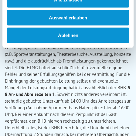
des Gastes vom BHB weder vorsätzlich noch grob fahrlässig
herbeigeführt wird oder, soweit der BHB für einen dem Gast
entstehenden Schaden allein wegen eines Verschuldens eines
Auswahl erlauben
Erfüllungsgehilfen verantwortlich ist. 2. Eine etwaige
Gastwirtshaftung des BHB für eingebrachte Sachen gemäß §§
701 ff BGB bleibt durch diese Regelung unberührt. 3. Der BHB
Ablehnen
haftet nicht für Leistungsstörungen im Zusammenhang mit
Leistungen, die als Fremdleistungen lediglich vermittelt werden
(z.B. Sportveranstaltungen, Theaterbesuche, Ausstellung, Konzerte
usw.) und die ausdrücklich als Fremdleistungen gekennzeichnet
sind. 4. Die ETMG haftet ausschließlich für eventuelle eigene
Fehler und seiner Erfüllungsgehilfen bei der Vermittlung. Für die
Einbringung der gebuchten Leistung selbst und eventuelle
Mängel der Leistungserbringung haftet ausschließlich der BHB.
§
8 An- und Abreisezeiten
1. Soweit nichts anderes vereinbart ist,
steht die gebuchte Unterkunft ab 14:00 Uhr des Anreisetages zur
Verfügung (Ausnahme Apartmenthaus Hafenspitze: hier ab 16:00
Uhr). Bei einer Ankunft nach diesem Zeitpunkt ist der Gast
verpflichtet, den BHB hiervon rechtzeitig zu unterrichten.
Unterbleibt dies, ist der BHB berechtigt, die Unterkunft bei einer
Übernachtung 2 Stunden danach, bei mehreren Übernachtungen