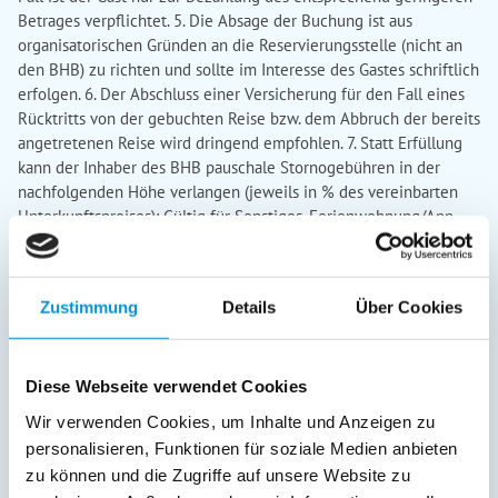
Betrages verpflichtet. 5. Die Absage der Buchung ist aus
organisatorischen Gründen an die Reservierungsstelle (nicht an
den BHB) zu richten und sollte im Interesse des Gastes schriftlich
erfolgen. 6. Der Abschluss einer Versicherung für den Fall eines
Rücktritts von der gebuchten Reise bzw. dem Abbruch der bereits
angetretenen Reise wird dringend empfohlen. 7. Statt Erfüllung
kann der Inhaber des BHB pauschale Stornogebühren in der
nachfolgenden Höhe verlangen (jeweils in % des vereinbarten
Unterkunftspreises): Gültig für Sonstiges, Ferienwohnung/App.,
Ferienhaus, Bungalow: - bis zum 45. Tag vor Anreise 15 % - bis
zum 31. Tag vor Anreise 25 % - bis zum 21. Tag vor Anreise 50 % -
bis zum 11. Tag vor Anreise 80 % Danach gilt der allgemeine
Zustimmung
Details
Über Cookies
Grundsatz von 90 %.
§ 6 Obliegenheiten des Gastes
1. Der Gast
ist verpflichtet, dem BHB Mängel der Beherbergung oder der
sonstigen vertraglichen Leistungen unverzüglich zu berichten
Diese Webseite verwendet Cookies
oder Ab¬hilfe zu verlangen. 2. Die Mängelanzeige ist
ausschließlich an den BHB, nicht an die ETMG zu richten. 3. Ein
Wir verwenden Cookies, um Inhalte und Anzeigen zu
Rücktritt und/oder eine Kündigung des Gastes ist nur bei
personalisieren, Funktionen für soziale Medien anbieten
erheblichen Mängeln zulässig und soweit der BHB nicht
zu können und die Zugriffe auf unsere Website zu
innerhalb einer ihm vom Gast gesetzten angemessenen Frist