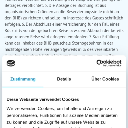
Betrages verpflichtet. 5. Die Absage der Buchung ist aus
organisatorischen Gründen an die Reservierungsstelle (nicht an
den BHB) zu richten und sollte im Interesse des Gastes schriftlich
erfolgen. 6. Der Abschluss einer Versicherung für den Fall eines
Rücktritts von der gebuchten Reise bzw. dem Abbruch der bereits
angetretenen Reise wird dringend empfohlen. 7. Statt Erfüllung
kann der Inhaber des BHB pauschale Stornogebühren in der
nachfolgenden Höhe verlangen (jeweils in % des vereinbarten
Unterkunftspreises): Gültig für Sonstiges, Ferienwohnung/App.,
Ferienhaus, Bungalow: - bis zum 45. Tag vor Anreise 15 % - bis
zum 31. Tag vor Anreise 25 % - bis zum 21. Tag vor Anreise 50 % -
bis zum 11. Tag vor Anreise 80 % Danach gilt der allgemeine
Zustimmung
Details
Über Cookies
Grundsatz von 90 %.
§ 6 Obliegenheiten des Gastes
1. Der Gast
ist verpflichtet, dem BHB Mängel der Beherbergung oder der
sonstigen vertraglichen Leistungen unverzüglich zu berichten
Diese Webseite verwendet Cookies
oder Ab¬hilfe zu verlangen. 2. Die Mängelanzeige ist
ausschließlich an den BHB, nicht an die ETMG zu richten. 3. Ein
Wir verwenden Cookies, um Inhalte und Anzeigen zu
Rücktritt und/oder eine Kündigung des Gastes ist nur bei
personalisieren, Funktionen für soziale Medien anbieten
erheblichen Mängeln zulässig und soweit der BHB nicht
zu können und die Zugriffe auf unsere Website zu
innerhalb einer ihm vom Gast gesetzten angemessenen Frist