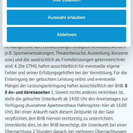
des Gastes vom BHB weder vorsätzlich noch grob fahrlässig
herbeigeführt wird oder, soweit der BHB für einen dem Gast
entstehenden Schaden allein wegen eines Verschuldens eines
Auswahl erlauben
Erfüllungsgehilfen verantwortlich ist. 2. Eine etwaige
Gastwirtshaftung des BHB für eingebrachte Sachen gemäß §§
701 ff BGB bleibt durch diese Regelung unberührt. 3. Der BHB
Ablehnen
haftet nicht für Leistungsstörungen im Zusammenhang mit
Leistungen, die als Fremdleistungen lediglich vermittelt werden
(z.B. Sportveranstaltungen, Theaterbesuche, Ausstellung, Konzerte
usw.) und die ausdrücklich als Fremdleistungen gekennzeichnet
sind. 4. Die ETMG haftet ausschließlich für eventuelle eigene
Fehler und seiner Erfüllungsgehilfen bei der Vermittlung. Für die
Einbringung der gebuchten Leistung selbst und eventuelle
Mängel der Leistungserbringung haftet ausschließlich der BHB.
§
8 An- und Abreisezeiten
1. Soweit nichts anderes vereinbart ist,
steht die gebuchte Unterkunft ab 14:00 Uhr des Anreisetages zur
Verfügung (Ausnahme Apartmenthaus Hafenspitze: hier ab 16:00
Uhr). Bei einer Ankunft nach diesem Zeitpunkt ist der Gast
verpflichtet, den BHB hiervon rechtzeitig zu unterrichten.
Unterbleibt dies, ist der BHB berechtigt, die Unterkunft bei einer
Übernachtung 2 Stunden danach, bei mehreren Übernachtungen