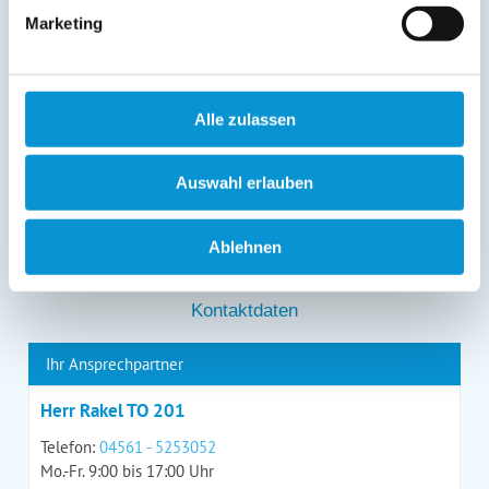
entgegenstehen. Die vorgenannten Rechte können Sie
Marketing
gegenüber Ostsee-Ferienwohnungen.de unentgeltlich
über die im
Impressum
angegebenen
Kontaktmöglichkeiten geltend machen, außerdem steht
Ihnen ein Beschwerderecht bei einer Aufsichtsbehörde
zu.
Alle zulassen
*
Auswahl erlauben
Ablehnen
*
= Pflichtfeld
Kontaktdaten
Ihr Ansprechpartner
Herr Rakel TO 201
Telefon:
04561 - 5253052
Mo.-Fr. 9:00 bis 17:00 Uhr