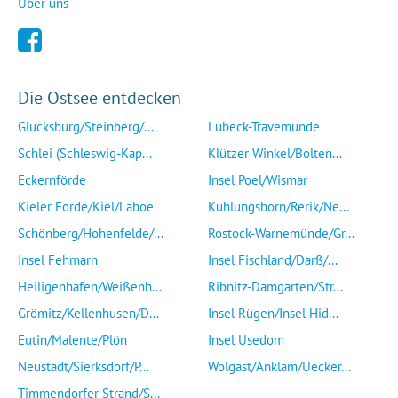
Über uns
Die Ostsee entdecken
Glücksburg/Steinberg/...
Lübeck-Travemünde
Schlei (Schleswig-Kap...
Klützer Winkel/Bolten...
Eckernförde
Insel Poel/Wismar
Kieler Förde/Kiel/Laboe
Kühlungsborn/Rerik/Ne...
Schönberg/Hohenfelde/...
Rostock-Warnemünde/Gr...
Insel Fehmarn
Insel Fischland/Darß/...
Heiligenhafen/Weißenh...
Ribnitz-Damgarten/Str...
Grömitz/Kellenhusen/D...
Insel Rügen/Insel Hid...
Eutin/Malente/Plön
Insel Usedom
Neustadt/Sierksdorf/P...
Wolgast/Anklam/Uecker...
Timmendorfer Strand/S...