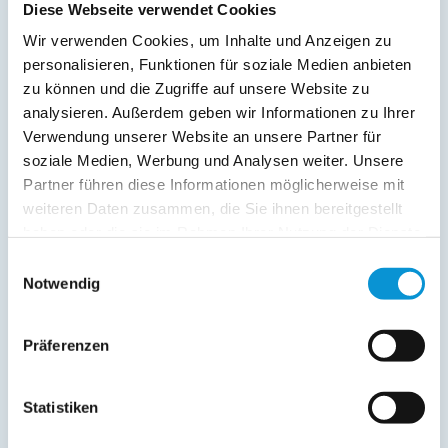
Diese Webseite verwendet Cookies
Wir verwenden Cookies, um Inhalte und Anzeigen zu
personalisieren, Funktionen für soziale Medien anbieten
zu können und die Zugriffe auf unsere Website zu
analysieren. Außerdem geben wir Informationen zu Ihrer
Verwendung unserer Website an unsere Partner für
soziale Medien, Werbung und Analysen weiter. Unsere
Kopie der Nachricht per Mail zusenden
Partner führen diese Informationen möglicherweise mit
Reiseversicherungs­informationen anfordern
weiteren Daten zusammen, die Sie ihnen bereitgestellt
haben oder die sie im Rahmen Ihrer Nutzung der Dienste
Ich habe die
Datenschutzhinweise
gelesen und bin
damit einverstanden.
gesammelt haben.
Einwilligungsauswahl
*
Notwendig
Ostsee-Ferienwohnungen.de erhebt, verarbeitet und
nutzt Ihre personenbezogenen Daten nur zur
Bearbeitung Ihres Anliegens
Präferenzen
(Buchungsanfrage/Informationsanfrage). Sie können
Auskunft über die bei der Ostsee-Ferienwohnungen.de
gespeicherten Daten erhalten sowie die Berichtigung,
Löschung bzw. Sperrung Ihrer Daten verlangen. Die
Statistiken
Löschung bzw. Sperrung Ihrer Daten vor Abschluss der
Bearbeitung Ihres Anliegens kann diesem