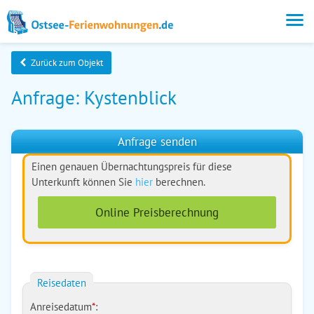
Zurück zum Objekt
Anfrage: Kystenblick
Anfrage senden
Einen genauen Übernachtungspreis für diese
Unterkunft können Sie
hier
berechnen.
Online Preisberechnung
Reisedaten
Anreisedatum
*
: