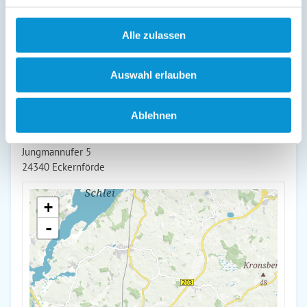
1 km. bis zur Stadtmitte. Wir freuen uns auf Sie.
Alle zulassen
weiterlesen
Auswahl erlauben
Lage & Adresse des Objektes
Ablehnen
Simon
Jungmannufer 5
24340 Eckernförde
+
-