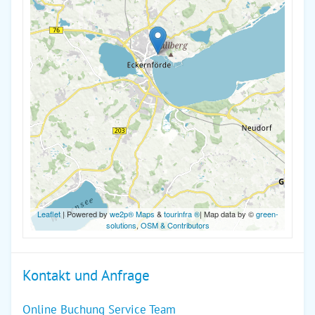
Leaflet
| Powered by
we2p® Maps
&
tourinfra ®
| Map data by ©
green-
solutions
,
OSM & Contributors
Kontakt und Anfrage
Online Buchung Service Team