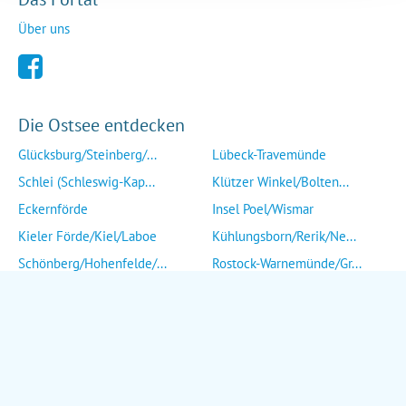
Über uns
Die Ostsee entdecken
Glücksburg/Steinberg/...
Lübeck-Travemünde
Schlei (Schleswig-Kap...
Klützer Winkel/Bolten...
Eckernförde
Insel Poel/Wismar
Kieler Förde/Kiel/Laboe
Kühlungsborn/Rerik/Ne...
Schönberg/Hohenfelde/...
Rostock-Warnemünde/Gr...
Insel Fehmarn
Insel Fischland/Darß/...
Heiligenhafen/Weißenh...
Ribnitz-Damgarten/Str...
Grömitz/Kellenhusen/D...
Insel Rügen/Insel Hid...
Eutin/Malente/Plön
Insel Usedom
Neustadt/Sierksdorf/P...
Wolgast/Anklam/Uecker...