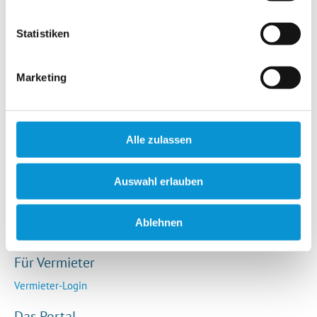
Hotels / Pensionen
Campingplätze
Statistiken
Urlaubsgesuche
Reiseversicherung
Marketing
Rechtliches
AGB
Alle zulassen
Impressum
Datenschutz
Auswahl erlauben
So funktioniert die Plattform
Cookie-Erklärung
Ablehnen
Barrierefreiheitserklärung
Für Vermieter
Vermieter-Login
Das Portal