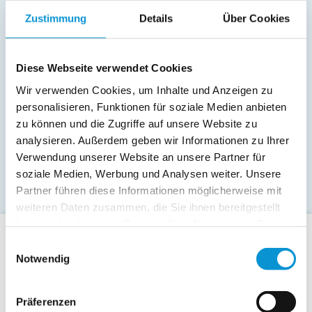
Zustimmung
Details
Über Cookies
Diese Webseite verwendet Cookies
Wir verwenden Cookies, um Inhalte und Anzeigen zu
personalisieren, Funktionen für soziale Medien anbieten
zu können und die Zugriffe auf unsere Website zu
analysieren. Außerdem geben wir Informationen zu Ihrer
Verwendung unserer Website an unsere Partner für
soziale Medien, Werbung und Analysen weiter. Unsere
Partner führen diese Informationen möglicherweise mit
weiteren Daten zusammen, die Sie ihnen bereitgestellt
haben oder die sie im Rahmen Ihrer Nutzung der Dienste
gesammelt haben.
Einwilligungsauswahl
Für Gäste
Notwendig
Allgemeine Buchungsanfrage
Last-Minute-Angebote
Präferenzen