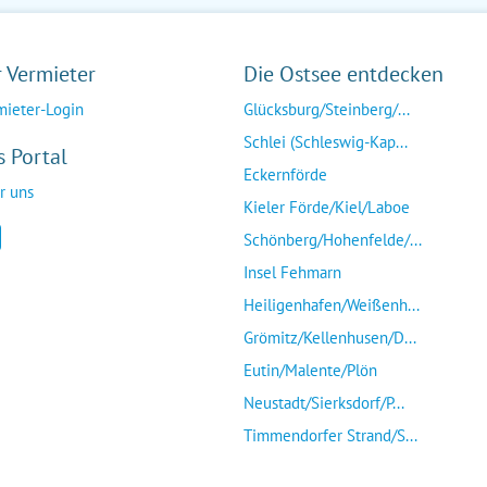
r Vermieter
Die Ostsee entdecken
mieter-Login
Glücksburg/Steinberg/...
Schlei (Schleswig-Kap...
s Portal
Eckernförde
r uns
Kieler Förde/Kiel/Laboe
Schönberg/Hohenfelde/...
Insel Fehmarn
Heiligenhafen/Weißenh...
Grömitz/Kellenhusen/D...
Eutin/Malente/Plön
Neustadt/Sierksdorf/P...
Timmendorfer Strand/S...