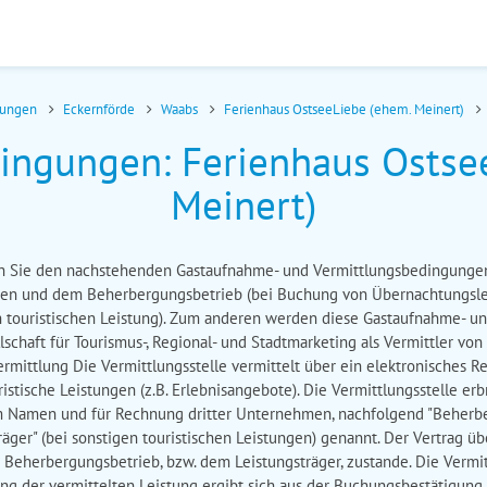
nungen
Eckernförde
Waabs
Ferienhaus OstseeLiebe (ehem. Meinert)
ngungen: Ferienhaus Ostse
Meinert)
en Sie den nachstehenden Gastaufnahme- und Vermittlungsbedingungen
nen und dem Beherbergungsbetrieb (bei Buchung von Übernachtungsle
n touristischen Leistung). Zum anderen werden diese Gastaufnahme- u
lschaft für Tourismus-, Regional- und Stadtmarketing als Vermittler vo
ermittlung Die Vermittlungsstelle vermittelt über ein elektronisches 
tische Leistungen (z.B. Erlebnisangebote). Die Vermittlungsstelle erb
 im Namen und für Rechnung dritter Unternehmen, nachfolgend "Beherbe
äger" (bei sonstigen touristischen Leistungen) genannt. Der Vertrag 
Beherbergungsbetrieb, bzw. dem Leistungsträger, zustande. Die Vermit
fang der vermittelten Leistung ergibt sich aus der Buchungsbestätigun