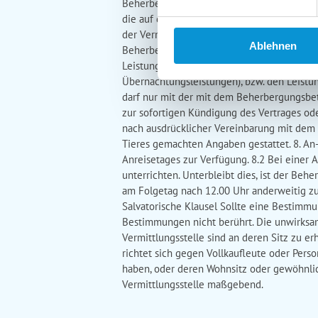
Beherbergungsbetrieb (bei Übernachtungslei
die auf der Buchungsbestätigung enthaltene
der Vermittlungsstelle die notwendigen Inf
Ablehnen
Beherbergungsbetrieb (bei Übernachtungsle
Leistungen unverzüglich anzuzeigen oder Ab
Übernachtungsleistungen), bzw. den Leistung
darf nur mit der mit dem Beherbergungsbe
zur sofortigen Kündigung des Vertrages od
nach ausdrücklicher Vereinbarung mit dem 
Tieres gemachten Angaben gestattet. 8. An-
Anreisetages zur Verfügung. 8.2 Bei einer 
unterrichten. Unterbleibt dies, ist der Be
am Folgetag nach 12.00 Uhr anderweitig zu b
Salvatorische Klausel Sollte eine Bestimm
Bestimmungen nicht berührt. Die unwirksam
Vermittlungsstelle sind an deren Sitz zu e
richtet sich gegen Vollkaufleute oder Pers
haben, oder deren Wohnsitz oder gewöhnlich
Vermittlungsstelle maßgebend.