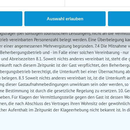
stungen), bzw. an den jeweiligen Leistungsträger (bei sonstigen touri
n Angaben für die Identifizierung des Beherbergungsbetriebes, bzw. de
ormationen eingeholt werden. 7. Obliegenheiten des Gastes 7.1 Der Gast
Auswahl erlauben
istungen), bzw. dem Leistungsträger (bei sonstigen touristischen Lei
hilfe zu verlangen. 7.2 Die Mängelanzeige ist ausschließlich an den 
sträger (bei sonstigen touristischen Leistungen), nicht an die Vermittl
trieb vereinbarten Personenzahl belegt werden. Eine Überbelegung k
er einer angemessenen Mehrvergütung begründen. 7.4 Die Mitnahme von 
Beherbergungsbetrieb und - im Falle einer solchen Vereinbarung - nu
 und Abreisezeiten 8.1. Soweit nichts anderes vereinbart ist, steht di
Ankunft nach diesem Zeitpunkt ist der Gast verpflichtet, den Beherberg
herbergungsbetrieb berechtigt, die Unterkunft bei einer Übernachtung 
elegen. 8.3 Soweit nichts anderes vereinbart ist, ist die Unterkunft a
ung dieser Gastaufnahmebedingungen unwirksam sein oder werden, so 
e Bestimmung ist durch die gesetzliche Regelung zu ersetzen. 10. Ge
rheben. Für Klagen der Vermittlungsstelle gegen den Gast ist dessen W
onen, die nach Abschluss des Vertrages ihren Wohnsitz oder gewöhnlich
er Aufenthalt im Zeitpunkt der Klageerhebung nicht bekannt ist. In die