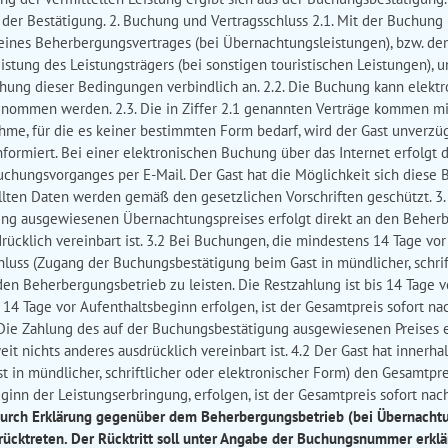
der Bestätigung. 2. Buchung und Vertragsschluss 2.1. Mit der Buchung b
ines Beherbergungsvertrages (bei Übernachtungsleistungen), bzw. dem
stung des Leistungsträgers (bei sonstigen touristischen Leistungen), u
ung dieser Bedingungen verbindlich an. 2.2. Die Buchung kann elektron
rgenommen werden. 2.3. Die in Ziffer 2.1 genannten Verträge kommen m
hme, für die es keiner bestimmten Form bedarf, wird der Gast unverzüg
ormiert. Bei einer elektronischen Buchung über das Internet erfolgt 
hungsvorganges per E-Mail. Der Gast hat die Möglichkeit sich diese 
ellten Daten werden gemäß den gesetzlichen Vorschriften geschützt. 3
ung ausgewiesenen Übernachtungspreises erfolgt direkt an den Beher
drücklich vereinbart ist. 3.2 Bei Buchungen, die mindestens 14 Tage vo
hluss (Zugang der Buchungsbestätigung beim Gast in mündlicher, schrif
n Beherbergungsbetrieb zu leisten. Die Restzahlung ist bis 14 Tage 
 14 Tage vor Aufenthaltsbeginn erfolgen, ist der Gesamtpreis sofort nac
 Die Zahlung des auf der Buchungsbestätigung ausgewiesenen Preises er
it nichts anderes ausdrücklich vereinbart ist. 4.2 Der Gast hat innerha
in mündlicher, schriftlicher oder elektronischer Form) den Gesamtpreis
ginn der Leistungserbringung, erfolgen, ist der Gesamtpreis sofort nac
 durch Erklärung gegenüber dem Beherbergungsbetrieb (bei Übernachtun
urücktreten. Der Rücktritt soll unter Angabe der Buchungsnummer erkl