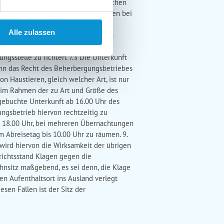
stischen Leistungen) zu richten. Reichen
s Leistungsträgers, nicht aus, können bei
 ist verpflichtet, dem
Alle zulassen
stungen) Mängel der zu erbringenden
Beherbergungsbetrieb (bei
ungsstelle zu richten. 7.3 Die Unterkunft
ann das Recht des Beherbergungsbetriebes
Haustieren, gleich welcher Art, ist nur
r im Rahmen der zu Art und Größe des
e gebuchte Unterkunft ab 16.00 Uhr des
ungsbetrieb hiervon rechtzeitig zu
ab 18.00 Uhr, bei mehreren Übernachtungen
m Abreisetag bis 10.00 Uhr zu räumen. 9.
wird hiervon die Wirksamkeit der übrigen
richtsstand Klagen gegen die
ohnsitz maßgebend, es sei denn, die Klage
en Aufenthaltsort ins Ausland verlegt
sen Fällen ist der Sitz der