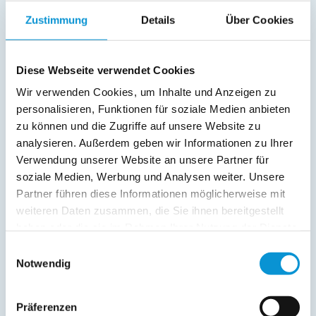
Zustimmung
Details
Über Cookies
E-Mail:
Diese Webseite verwendet Cookies
Freier Kommentar an Vermieter
Wir verwenden Cookies, um Inhalte und Anzeigen zu
personalisieren, Funktionen für soziale Medien anbieten
zu können und die Zugriffe auf unsere Website zu
analysieren. Außerdem geben wir Informationen zu Ihrer
Verwendung unserer Website an unsere Partner für
soziale Medien, Werbung und Analysen weiter. Unsere
Partner führen diese Informationen möglicherweise mit
weiteren Daten zusammen, die Sie ihnen bereitgestellt
Kopie der Nachricht per Mail zusenden
haben oder die sie im Rahmen Ihrer Nutzung der Dienste
Reiseversicherungs­informationen anfordern
gesammelt haben.
Einwilligungsauswahl
Ich habe die
Datenschutzhinweise
gelesen und bin
Notwendig
damit einverstanden.
*
Ostsee-Ferienwohnungen.de erhebt, verarbeitet und
Präferenzen
nutzt Ihre personenbezogenen Daten nur zur