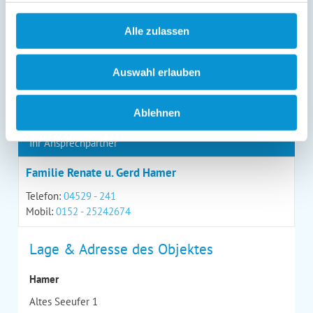
Alle zulassen
*
= Pflichtfeld
Auswahl erlauben
Kontaktdaten
Ablehnen
Ihr Ansprechpartner
Familie Renate u. Gerd Hamer
Telefon:
04529 - 241
Mobil:
0152 - 25242674
Lage & Adresse des Objektes
Hamer
Altes Seeufer 1