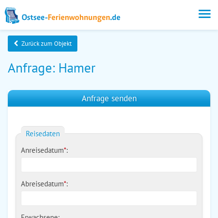
Zurück zum Objekt
Anfrage: Hamer
Anfrage senden
Reisedaten
Anreisedatum
*
:
Abreisedatum
*
:
Erwachsene: