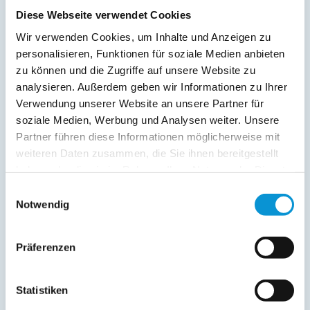
Diese Webseite verwendet Cookies
Wir verwenden Cookies, um Inhalte und Anzeigen zu
personalisieren, Funktionen für soziale Medien anbieten
zu können und die Zugriffe auf unsere Website zu
analysieren. Außerdem geben wir Informationen zu Ihrer
Verwendung unserer Website an unsere Partner für
soziale Medien, Werbung und Analysen weiter. Unsere
Kopie der Nachricht per Mail zusenden
Partner führen diese Informationen möglicherweise mit
Reiseversicherungs­informationen anfordern
weiteren Daten zusammen, die Sie ihnen bereitgestellt
Ich habe die
Datenschutzhinweise
gelesen und bin
haben oder die sie im Rahmen Ihrer Nutzung der Dienste
damit einverstanden.
gesammelt haben.
*
Einwilligungsauswahl
Ostsee-Ferienwohnungen.de erhebt, verarbeitet und
Notwendig
nutzt Ihre personenbezogenen Daten nur zur
Bearbeitung Ihres Anliegens
(Buchungsanfrage/Informationsanfrage). Sie können
Präferenzen
Auskunft über die bei der Ostsee-Ferienwohnungen.de
gespeicherten Daten erhalten sowie die Berichtigung,
Löschung bzw. Sperrung Ihrer Daten verlangen. Die
Statistiken
Löschung bzw. Sperrung Ihrer Daten vor Abschluss der
Bearbeitung Ihres Anliegens kann diesem