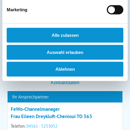
entgegenstehen. Die vorgenannten Rechte können Sie
gegenüber Ostsee-Ferienwohnungen.de unentgeltlich
Marketing
über die im
Impressum
angegebenen
Kontaktmöglichkeiten geltend machen, außerdem steht
Ihnen ein Beschwerderecht bei einer Aufsichtsbehörde
zu.
Alle zulassen
*
Auswahl erlauben
*
= Pflichtfeld
Ablehnen
Kontaktdaten
Ihr Ansprechpartner
FeWo-Channelmanager
Frau Eileen Dreykluft-Chenioui TO 365
Telefon:
04561 - 5253052