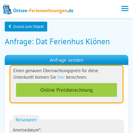
Zurück zum Objekt
Anfrage: Dat Ferienhus Klönen
Anfrage senden
Einen genauen Übernachtungspreis für diese
Unterkunft können Sie
hier
berechnen.
Online Preisberechnung
Reisedaten
Anreisedatum
*
: