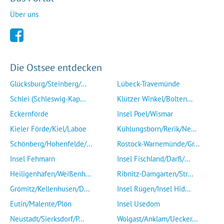
Über uns
Die Ostsee entdecken
Glücksburg/Steinberg/...
Lübeck-Travemünde
Schlei (Schleswig-Kap...
Klützer Winkel/Bolten...
Eckernförde
Insel Poel/Wismar
Kieler Förde/Kiel/Laboe
Kühlungsborn/Rerik/Ne...
Schönberg/Hohenfelde/...
Rostock-Warnemünde/Gr...
Insel Fehmarn
Insel Fischland/Darß/...
Heiligenhafen/Weißenh...
Ribnitz-Damgarten/Str...
Grömitz/Kellenhusen/D...
Insel Rügen/Insel Hid...
Eutin/Malente/Plön
Insel Usedom
Neustadt/Sierksdorf/P...
Wolgast/Anklam/Uecker...