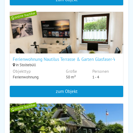
online buchbar
Ferienwohnung Nautilus Terrasse & Garten Glasfaser-WLAN Hu
in Stoltebüll
Objekttyp
Größe
Personen
Ferienwohnung
50 m²
1 - 4
zum Objekt
online buchbar