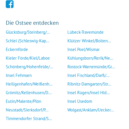
Die Ostsee entdecken
Glücksburg/Steinberg/...
Lübeck-Travemünde
Schlei (Schleswig-Kap...
Klützer Winkel/Bolten...
Eckernförde
Insel Poel/Wismar
Kieler Förde/Kiel/Laboe
Kühlungsborn/Rerik/Ne...
Schönberg/Hohenfelde/...
Rostock-Warnemünde/Gr...
Insel Fehmarn
Insel Fischland/Darß/...
Heiligenhafen/Weißenh...
Ribnitz-Damgarten/Str...
Grömitz/Kellenhusen/D...
Insel Rügen/Insel Hid...
Eutin/Malente/Plön
Insel Usedom
Neustadt/Sierksdorf/P...
Wolgast/Anklam/Uecker...
Timmendorfer Strand/S...