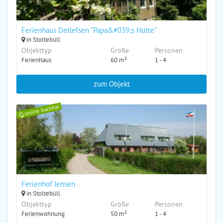
Ferienhaus Detlefsen "Papa&#039;s Hütte"
in Stoltebüll
Objekttyp
Größe
Personen
Ferienhaus
60 m²
1 - 4
zum Objekt
online buchbar
Ferienhof Jensen
in Stoltebüll
Objekttyp
Größe
Personen
Ferienwohnung
50 m²
1 - 4