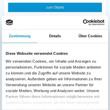
zum Objekt
online buchbar
Zustimmung
Details
Über Cookies
Diese Webseite verwendet Cookies
Ferienwohnung Detlefsen groß
Wir verwenden Cookies, um Inhalte und Anzeigen zu
in Stoltebüll
Objekttyp
Größe
Personen
personalisieren, Funktionen für soziale Medien anbieten
Ferienwohnung
45 m²
1 - 2
zu können und die Zugriffe auf unsere Website zu
analysieren. Außerdem geben wir Informationen zu Ihrer
zum Objekt
Verwendung unserer Website an unsere Partner für
soziale Medien, Werbung und Analysen weiter. Unsere
online buchbar
Partner führen diese Informationen möglicherweise mit
weiteren Daten zusammen, die Sie ihnen bereitgestellt
haben oder die sie im Rahmen Ihrer Nutzung der Dienste