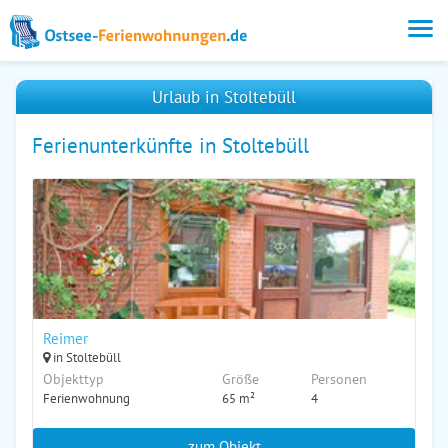
Urlaub in Stoltebüll
Ferienunterkünfte in Stoltebüll
Reimer
in Stoltebüll
Objekttyp
Größe
Personen
Ferienwohnung
65 m²
4
zum Objekt