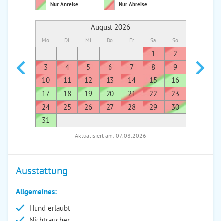
Nur Anreise
Nur Abreise
August 2026
Mo
Di
Mi
Do
Fr
Sa
So
Mo
Di
1
2
1
3
4
5
6
7
8
9
7
8
10
11
12
13
14
15
16
14
1
17
18
19
20
21
22
23
21
2
24
25
26
27
28
29
30
28
2
31
Aktualisiert am: 07.08.2026
Ausstattung
Allgemeines:
Hund erlaubt
Nichtraucher