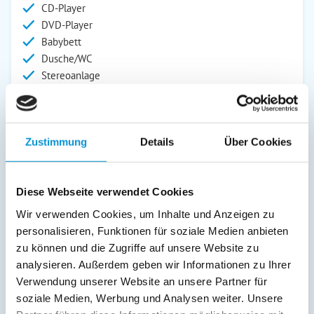
CD-Player
DVD-Player
Babybett
Dusche/WC
Stereoanlage
Fernseher
SAT/Kabel-TV
Außenanlage:
Zustimmung
Details
Über Cookies
Garten/Liegewiese
Grill
Diese Webseite verwendet Cookies
Gartenstühle
Parkplatz
Wir verwenden Cookies, um Inhalte und Anzeigen zu
Grillplatz
personalisieren, Funktionen für soziale Medien anbieten
Terrasse
zu können und die Zugriffe auf unsere Website zu
Kinderspielplatz
analysieren. Außerdem geben wir Informationen zu Ihrer
Verwendung unserer Website an unsere Partner für
Service:
soziale Medien, Werbung und Analysen weiter. Unsere