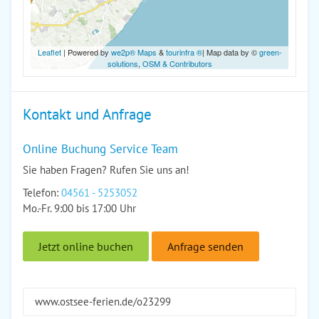
Leaflet
| Powered by
we2p® Maps
&
tourinfra ®
| Map data by ©
green-
solutions
,
OSM & Contributors
Kontakt und Anfrage
Online Buchung Service Team
Sie haben Fragen? Rufen Sie uns an!
Telefon:
04561 - 5253052
Mo.-Fr. 9:00 bis 17:00 Uhr
Jetzt online buchen
Anfrage senden
www.ostsee-ferien.de/o23299