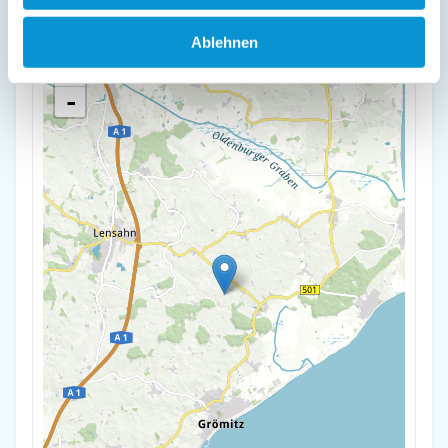
23743 Cismar
Ablehnen
+
-