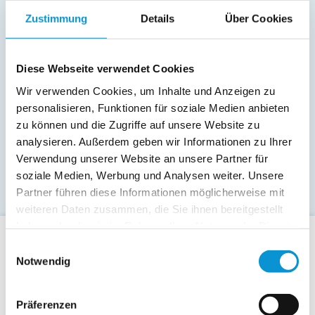
Zustimmung
Details
Über Cookies
Diese Webseite verwendet Cookies
Wir verwenden Cookies, um Inhalte und Anzeigen zu
personalisieren, Funktionen für soziale Medien anbieten
zu können und die Zugriffe auf unsere Website zu
analysieren. Außerdem geben wir Informationen zu Ihrer
Verwendung unserer Website an unsere Partner für
soziale Medien, Werbung und Analysen weiter. Unsere
Partner führen diese Informationen möglicherweise mit
weiteren Daten zusammen, die Sie ihnen bereitgestellt
haben oder die sie im Rahmen Ihrer Nutzung der Dienste
gesammelt haben.
Einwilligungsauswahl
Für Gäste
Notwendig
Allgemeine Buchungsanfrage
Last-Minute-Angebote
Präferenzen