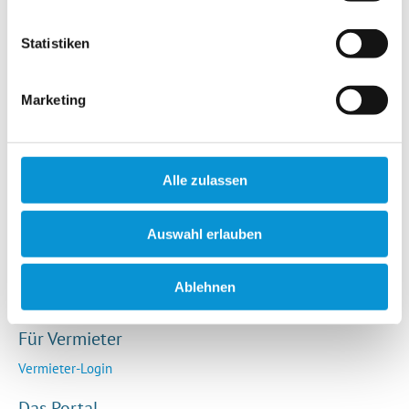
Hotels / Pensionen
Campingplätze
Statistiken
Urlaubsgesuche
Reiseversicherung
Marketing
Rechtliches
AGB
Alle zulassen
Impressum
Datenschutz
Auswahl erlauben
So funktioniert die Plattform
Cookie-Erklärung
Ablehnen
Barrierefreiheitserklärung
Für Vermieter
Vermieter-Login
Das Portal