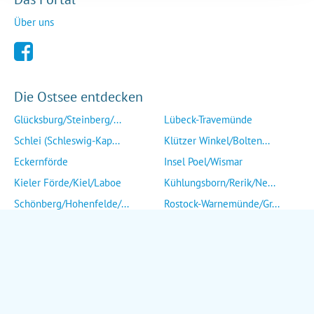
Über uns
Die Ostsee entdecken
Glücksburg/Steinberg/...
Lübeck-Travemünde
Schlei (Schleswig-Kap...
Klützer Winkel/Bolten...
Eckernförde
Insel Poel/Wismar
Kieler Förde/Kiel/Laboe
Kühlungsborn/Rerik/Ne...
Schönberg/Hohenfelde/...
Rostock-Warnemünde/Gr...
Insel Fehmarn
Insel Fischland/Darß/...
Heiligenhafen/Weißenh...
Ribnitz-Damgarten/Str...
Grömitz/Kellenhusen/D...
Insel Rügen/Insel Hid...
Eutin/Malente/Plön
Insel Usedom
Neustadt/Sierksdorf/P...
Wolgast/Anklam/Uecker...