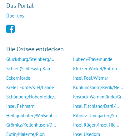
Das Portal
Über uns
Die Ostsee entdecken
Glücksburg/Steinberg/...
Lübeck-Travemünde
Schlei (Schleswig-Kap...
Klützer Winkel/Bolten...
Eckernförde
Insel Poel/Wismar
Kieler Förde/Kiel/Laboe
Kühlungsborn/Rerik/Ne...
Schönberg/Hohenfelde/...
Rostock-Warnemünde/Gr...
Insel Fehmarn
Insel Fischland/Darß/...
Heiligenhafen/Weißenh...
Ribnitz-Damgarten/Str...
Grömitz/Kellenhusen/D...
Insel Rügen/Insel Hid...
Eutin/Malente/Plön
Insel Usedom