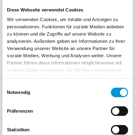
Diese Webseite verwendet Cookies
Wir verwenden Cookies, um Inhalte und Anzeigen zu
personalisieren, Funktionen für soziale Medien anbieten
zu können und die Zugriffe auf unsere Website zu
analysieren. Außerdem geben wir Informationen zu Ihrer
Verwendung unserer Website an unsere Partner für
Kopie der Nachricht per Mail zusenden
soziale Medien, Werbung und Analysen weiter. Unsere
Reiseversicherungs­informationen anfordern
Partner führen diese Informationen möglicherweise mit
weiteren Daten zusammen, die Sie ihnen bereitgestellt
Ich habe die
Datenschutzhinweise
gelesen und bin
damit einverstanden.
haben oder die sie im Rahmen Ihrer Nutzung der Dienste
*
gesammelt haben.
Einwilligungsauswahl
Ostsee-Ferienwohnungen.de erhebt, verarbeitet und
Notwendig
nutzt Ihre personenbezogenen Daten nur zur
Bearbeitung Ihres Anliegens
(Buchungsanfrage/Informationsanfrage). Sie können
Auskunft über die bei der Ostsee-Ferienwohnungen.de
Präferenzen
gespeicherten Daten erhalten sowie die Berichtigung,
Löschung bzw. Sperrung Ihrer Daten verlangen. Die
Löschung bzw. Sperrung Ihrer Daten vor Abschluss der
Statistiken
Bearbeitung Ihres Anliegens kann diesem