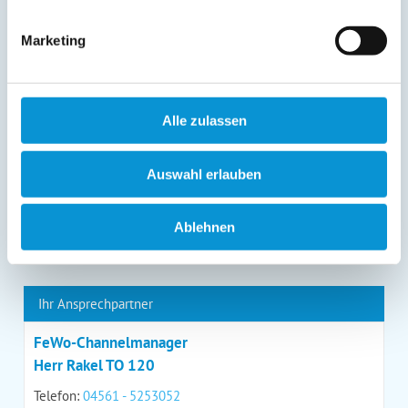
entgegenstehen. Die vorgenannten Rechte können Sie
gegenüber Ostsee-Ferienwohnungen.de unentgeltlich
Marketing
über die im
Impressum
angegebenen
Kontaktmöglichkeiten geltend machen, außerdem steht
Ihnen ein Beschwerderecht bei einer Aufsichtsbehörde
zu.
*
Alle zulassen
Auswahl erlauben
*
= Pflichtfeld
Ablehnen
Kontaktdaten
Ihr Ansprechpartner
FeWo-Channelmanager
Herr Rakel TO 120
Telefon:
04561 - 5253052