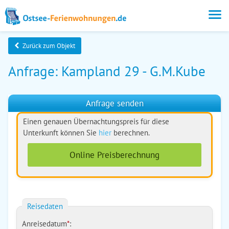
Zurück zum Objekt
Anfrage: Kampland 29 - G.M.Kube
Anfrage senden
Einen genauen Übernachtungspreis für diese
Unterkunft können Sie
hier
berechnen.
Online Preisberechnung
Reisedaten
Anreisedatum
*
: