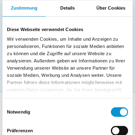
Zustimmung
Details
Über Cookies
Diese Webseite verwendet Cookies
Wir verwenden Cookies, um Inhalte und Anzeigen zu
personalisieren, Funktionen für soziale Medien anbieten
zu können und die Zugriffe auf unsere Website zu
analysieren. Außerdem geben wir Informationen zu Ihrer
Verwendung unserer Website an unsere Partner für
soziale Medien, Werbung und Analysen weiter. Unsere
Partner führen diese Informationen möglicherweise mit
weiteren Daten zusammen, die Sie ihnen bereitgestellt
haben oder die sie im Rahmen Ihrer Nutzung der Dienste
gesammelt haben.
Einwilligungsauswahl
Für Gäste
Notwendig
Allgemeine Buchungsanfrage
Last-Minute-Angebote
Präferenzen