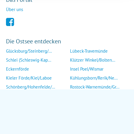
Über uns
Die Ostsee entdecken
Glücksburg/Steinberg/...
Lübeck-Travemünde
Schlei (Schleswig-Kap...
Klützer Winkel/Bolten...
Eckernförde
Insel Poel/Wismar
Kieler Förde/Kiel/Laboe
Kühlungsborn/Rerik/Ne...
Schönberg/Hohenfelde/...
Rostock-Warnemünde/Gr...
Insel Fehmarn
Insel Fischland/Darß/...
Heiligenhafen/Weißenh...
Ribnitz-Damgarten/Str...
Grömitz/Kellenhusen/D...
Insel Rügen/Insel Hid...
Eutin/Malente/Plön
Insel Usedom
Neustadt/Sierksdorf/P...
Wolgast/Anklam/Uecker...