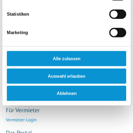
Hotels / Pensionen
Campingplätze
Statistiken
Urlaubsgesuche
Reiseversicherung
Marketing
Rechtliches
AGB
Alle zulassen
Impressum
Datenschutz
Auswahl erlauben
So funktioniert die Plattform
Cookie-Erklärung
Ablehnen
Barrierefreiheitserklärung
Für Vermieter
Vermieter-Login
Das Portal