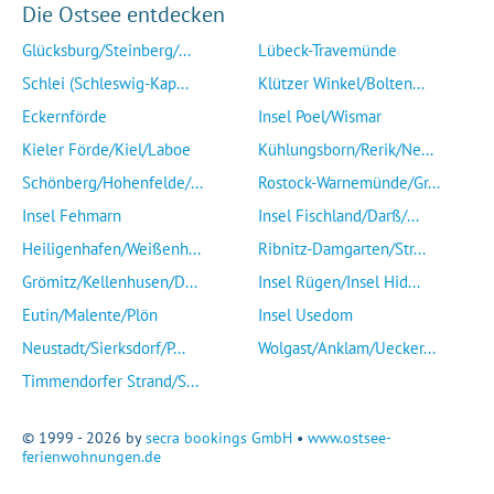
Die Ostsee entdecken
Glücksburg/Steinberg/...
Lübeck-Travemünde
Schlei (Schleswig-Kap...
Klützer Winkel/Bolten...
Eckernförde
Insel Poel/Wismar
Kieler Förde/Kiel/Laboe
Kühlungsborn/Rerik/Ne...
Schönberg/Hohenfelde/...
Rostock-Warnemünde/Gr...
Insel Fehmarn
Insel Fischland/Darß/...
Heiligenhafen/Weißenh...
Ribnitz-Damgarten/Str...
Grömitz/Kellenhusen/D...
Insel Rügen/Insel Hid...
Eutin/Malente/Plön
Insel Usedom
Neustadt/Sierksdorf/P...
Wolgast/Anklam/Uecker...
Timmendorfer Strand/S...
© 1999 - 2026 by
secra bookings GmbH
•
www.ostsee-
ferienwohnungen.de