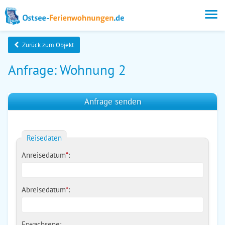
Zurück zum Objekt
Anfrage: Wohnung 2
Anfrage senden
Reisedaten
Anreisedatum
*
:
Abreisedatum
*
:
Erwachsene: