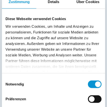
Zustimmung
Details
Über Cookies
Terrasse
Service:
Diese Webseite verwendet Cookies
Verpflegung:
Wir verwenden Cookies, um Inhalte und Anzeigen zu
personalisieren, Funktionen für soziale Medien anbieten
zu können und die Zugriffe auf unsere Website zu
Beschreibung
analysieren. Außerdem geben wir Informationen zu Ihrer
Verwendung unserer Website an unsere Partner für
In dieser Ferienwohnung lässt es sich gut gehen. 2
soziale Medien, Werbung und Analysen weiter. Unsere
Erwachsene haben hier auf 43m² Platz. Der Strand ist zu
Partner führen diese Informationen möglicherweise mit
Fuß leicht zu erreichen, ebenso wie zahlreiche
weiteren Daten zusammen, die Sie ihnen bereitgestellt
Einkaufsmöglichkeiten im Ort.
haben oder die sie im Rahmen Ihrer Nutzung der Dienste
gesammelt haben.
Einwilligungsauswahl
weiterlesen
Notwendig
Präferenzen
Lage & Adresse des Objektes