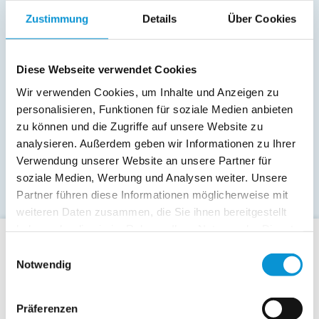
Zustimmung
Details
Über Cookies
Diese Webseite verwendet Cookies
Wir verwenden Cookies, um Inhalte und Anzeigen zu
personalisieren, Funktionen für soziale Medien anbieten
zu können und die Zugriffe auf unsere Website zu
analysieren. Außerdem geben wir Informationen zu Ihrer
Verwendung unserer Website an unsere Partner für
soziale Medien, Werbung und Analysen weiter. Unsere
Partner führen diese Informationen möglicherweise mit
weiteren Daten zusammen, die Sie ihnen bereitgestellt
haben oder die sie im Rahmen Ihrer Nutzung der Dienste
gesammelt haben.
Einwilligungsauswahl
Für Gäste
Notwendig
Allgemeine Buchungsanfrage
Last-Minute-Angebote
Präferenzen