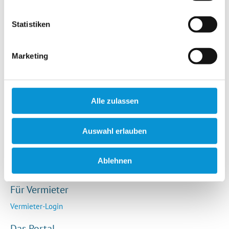
Hotels / Pensionen
Campingplätze
Statistiken
Urlaubsgesuche
Reiseversicherung
Marketing
Rechtliches
AGB
Alle zulassen
Impressum
Datenschutz
Auswahl erlauben
So funktioniert die Plattform
Cookie-Erklärung
Ablehnen
Barrierefreiheitserklärung
Für Vermieter
Vermieter-Login
Das Portal