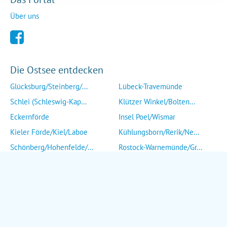
Über uns
Die Ostsee entdecken
Glücksburg/Steinberg/...
Lübeck-Travemünde
Schlei (Schleswig-Kap...
Klützer Winkel/Bolten...
Eckernförde
Insel Poel/Wismar
Kieler Förde/Kiel/Laboe
Kühlungsborn/Rerik/Ne...
Schönberg/Hohenfelde/...
Rostock-Warnemünde/Gr...
Insel Fehmarn
Insel Fischland/Darß/...
Heiligenhafen/Weißenh...
Ribnitz-Damgarten/Str...
Grömitz/Kellenhusen/D...
Insel Rügen/Insel Hid...
Eutin/Malente/Plön
Insel Usedom
Neustadt/Sierksdorf/P...
Wolgast/Anklam/Uecker...