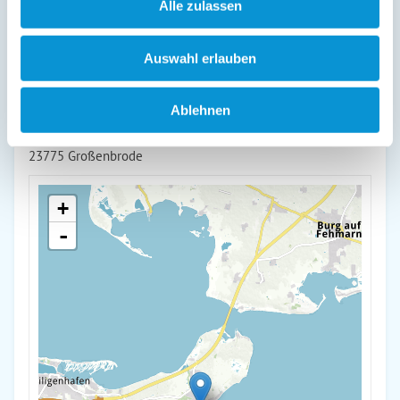
weiterlesen
Alle zulassen
Auswahl erlauben
Lage & Adresse des Objektes
Ostseeresidenz 6 - Großenbrode
Ablehnen
Südstrand 58
23775 Großenbrode
+
-