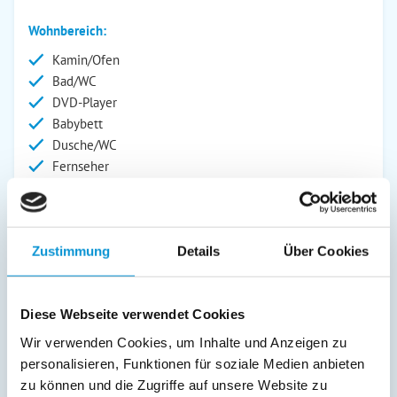
Wohnbereich:
Kamin/Ofen
Bad/WC
DVD-Player
Babybett
Dusche/WC
Fernseher
Kinderhochstuhl
Radio
Außenanlage:
Zustimmung
Details
Über Cookies
Gartenstühle
Parkplatz
Diese Webseite verwendet Cookies
Garage
Balkon
Wir verwenden Cookies, um Inhalte und Anzeigen zu
personalisieren, Funktionen für soziale Medien anbieten
Service:
zu können und die Zugriffe auf unsere Website zu