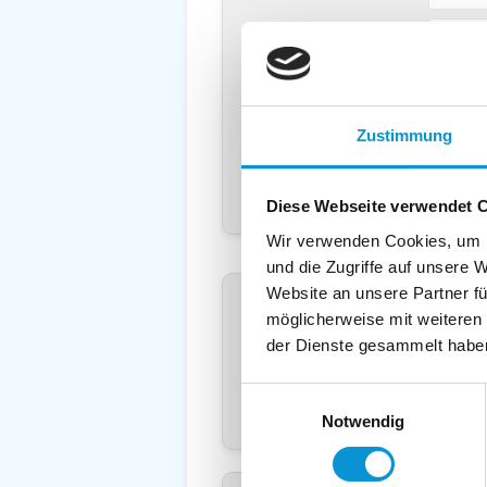
PLZ
*
und
Ort
*
:
Land
*
:
Deuts
Telefon
*
:
Zustimmung
Mobil:
E-Mail:
Diese Webseite verwendet 
Wir verwenden Cookies, um I
und die Zugriffe auf unsere 
Freier Kommentar an Vermieter
Website an unsere Partner fü
möglicherweise mit weiteren
der Dienste gesammelt habe
Einwilligungsauswahl
Notwendig