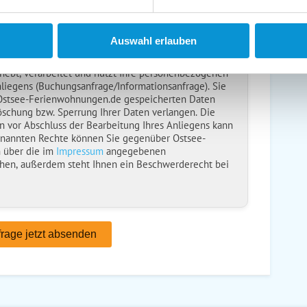
usenden
en anfordern
Auswahl erlauben
ise
gelesen und bin damit einverstanden.
ebt, verarbeitet und nutzt Ihre personenbezogenen
nliegens (Buchungsanfrage/Informationsanfrage). Sie
 Ostsee-Ferienwohnungen.de gespeicherten Daten
öschung bzw. Sperrung Ihrer Daten verlangen. Die
n vor Abschluss der Bearbeitung Ihres Anliegens kann
enannten Rechte können Sie gegenüber Ostsee-
 über die im
Impressum
angegebenen
hen, außerdem steht Ihnen ein Beschwerderecht bei