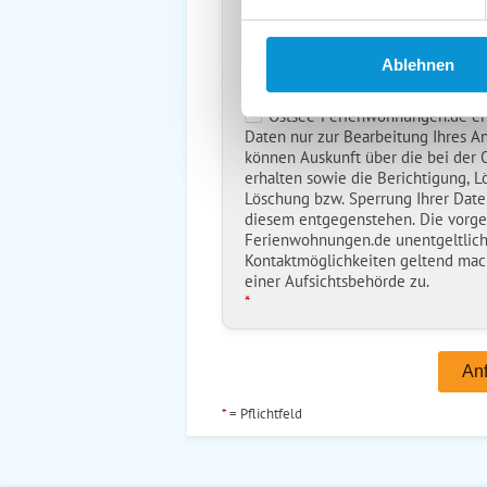
Kopie der Nachricht per Mail z
Reiseversicherungs­information
Ablehnen
Ich habe die
Datenschutzhinwe
*
Ostsee-Ferienwohnungen.de erh
Daten nur zur Bearbeitung Ihres A
können Auskunft über die bei der
erhalten sowie die Berichtigung, L
Löschung bzw. Sperrung Ihrer Date
diesem entgegenstehen. Die vorg
Ferienwohnungen.de unentgeltlich
Kontaktmöglichkeiten geltend mac
einer Aufsichtsbehörde zu.
*
*
= Pflichtfeld