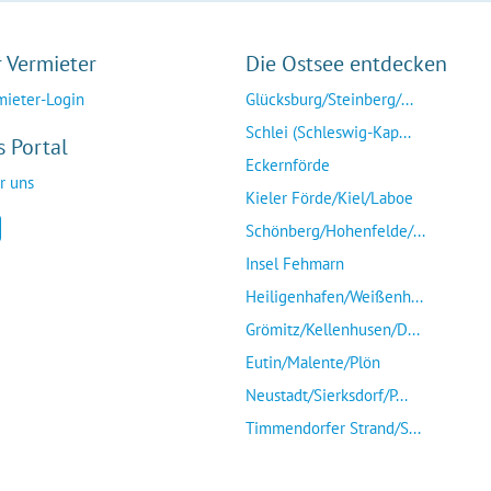
r Vermieter
Die Ostsee entdecken
mieter-Login
Glücksburg/Steinberg/...
Schlei (Schleswig-Kap...
s Portal
Eckernförde
r uns
Kieler Förde/Kiel/Laboe
Schönberg/Hohenfelde/...
Insel Fehmarn
Heiligenhafen/Weißenh...
Grömitz/Kellenhusen/D...
Eutin/Malente/Plön
Neustadt/Sierksdorf/P...
Timmendorfer Strand/S...