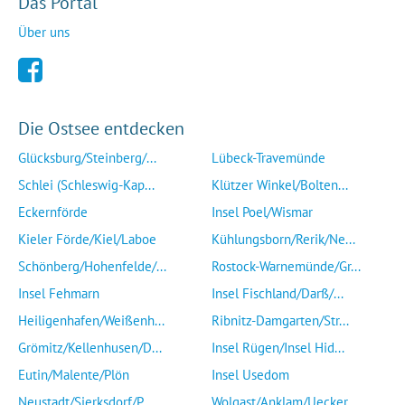
Das Portal
Über uns
Die Ostsee entdecken
Glücksburg/Steinberg/...
Lübeck-Travemünde
Schlei (Schleswig-Kap...
Klützer Winkel/Bolten...
Eckernförde
Insel Poel/Wismar
Kieler Förde/Kiel/Laboe
Kühlungsborn/Rerik/Ne...
Schönberg/Hohenfelde/...
Rostock-Warnemünde/Gr...
Insel Fehmarn
Insel Fischland/Darß/...
Heiligenhafen/Weißenh...
Ribnitz-Damgarten/Str...
Grömitz/Kellenhusen/D...
Insel Rügen/Insel Hid...
Eutin/Malente/Plön
Insel Usedom
Neustadt/Sierksdorf/P...
Wolgast/Anklam/Uecker...