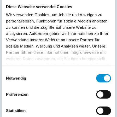
Freier Kommentar an Vermieter
Diese Webseite verwendet Cookies
Wir verwenden Cookies, um Inhalte und Anzeigen zu
personalisieren, Funktionen für soziale Medien anbieten
zu können und die Zugriffe auf unsere Website zu
analysieren. Außerdem geben wir Informationen zu Ihrer
Verwendung unserer Website an unsere Partner für
soziale Medien, Werbung und Analysen weiter. Unsere
Partner führen diese Informationen möglicherweise mit
Kopie der Nachricht per Mail zusenden
weiteren Daten zusammen, die Sie ihnen bereitgestellt
Reiseversicherungs­informationen anfordern
haben oder die sie im Rahmen Ihrer Nutzung der Dienste
Ich habe die
Datenschutzhinweise
gelesen und bin
gesammelt haben.
Einwilligungsauswahl
damit einverstanden.
Notwendig
*
Ostsee-Ferienwohnungen.de erhebt, verarbeitet und
nutzt Ihre personenbezogenen Daten nur zur
Bearbeitung Ihres Anliegens
Präferenzen
(Buchungsanfrage/Informationsanfrage). Sie können
Auskunft über die bei der Ostsee-Ferienwohnungen.de
gespeicherten Daten erhalten sowie die Berichtigung,
Statistiken
Löschung bzw. Sperrung Ihrer Daten verlangen. Die