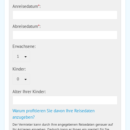
Anreisedatum
*
:
Abreisedatum
*
:
Erwachsene:
1
Kinder:
0
Alter Ihrer Kinder:
Warum profitieren Sie davon Ihre Reisedaten
anzugeben?
Der Vermieter kann durch Ihre angegebenen Reisedaten genauer auf
Ihr Anliegen eingehen. Dadurch kann er Ihnen ein speziell für Sie