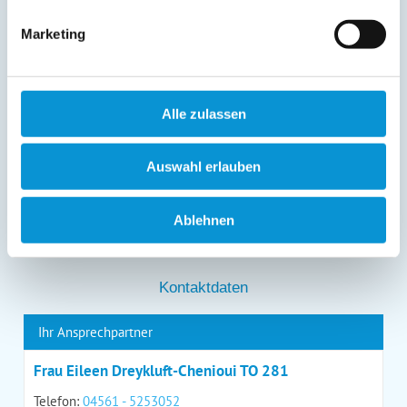
Löschung bzw. Sperrung Ihrer Daten vor Abschluss der
Bearbeitung Ihres Anliegens kann diesem
Marketing
entgegenstehen. Die vorgenannten Rechte können Sie
gegenüber Ostsee-Ferienwohnungen.de unentgeltlich
über die im
Impressum
angegebenen
Kontaktmöglichkeiten geltend machen, außerdem steht
Ihnen ein Beschwerderecht bei einer Aufsichtsbehörde
Alle zulassen
zu.
*
Auswahl erlauben
Ablehnen
*
= Pflichtfeld
Kontaktdaten
Ihr Ansprechpartner
Frau Eileen Dreykluft-Chenioui TO 281
Telefon:
04561 - 5253052