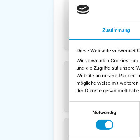
Land
*
:
Deuts
Telefon
*
:
Mobil:
Zustimmung
E-Mail:
Diese Webseite verwendet 
Wir verwenden Cookies, um I
Freier Kommentar an Vermieter
und die Zugriffe auf unsere 
Website an unsere Partner fü
möglicherweise mit weiteren
der Dienste gesammelt habe
Einwilligungsauswahl
Notwendig
Kopie der Nachricht per Mail z
Reiseversicherungs­information