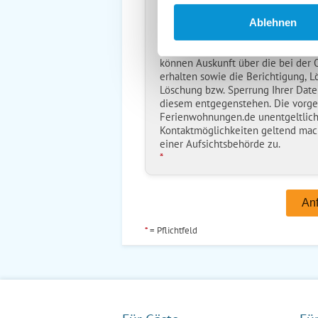
Ich habe die
Datenschutzhinwe
*
Ablehnen
Ostsee-Ferienwohnungen.de erh
Daten nur zur Bearbeitung Ihres A
können Auskunft über die bei der
erhalten sowie die Berichtigung, L
Löschung bzw. Sperrung Ihrer Date
diesem entgegenstehen. Die vorg
Ferienwohnungen.de unentgeltlich
Kontaktmöglichkeiten geltend mac
einer Aufsichtsbehörde zu.
*
*
= Pflichtfeld