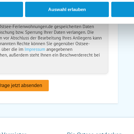
ise
gelesen und bin damit einverstanden.
Auswahl erlauben
ebt, verarbeitet und nutzt Ihre personenbezogenen
nliegens (Buchungsanfrage/Informationsanfrage). Sie
 Ostsee-Ferienwohnungen.de gespeicherten Daten
öschung bzw. Sperrung Ihrer Daten verlangen. Die
n vor Abschluss der Bearbeitung Ihres Anliegens kann
enannten Rechte können Sie gegenüber Ostsee-
 über die im
Impressum
angegebenen
hen, außerdem steht Ihnen ein Beschwerderecht bei