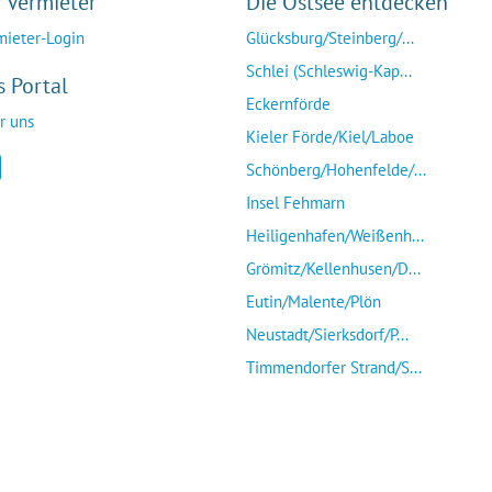
r Vermieter
Die Ostsee entdecken
mieter-Login
Glücksburg/Steinberg/...
Schlei (Schleswig-Kap...
s Portal
Eckernförde
r uns
Kieler Förde/Kiel/Laboe
Schönberg/Hohenfelde/...
Insel Fehmarn
Heiligenhafen/Weißenh...
Grömitz/Kellenhusen/D...
Eutin/Malente/Plön
Neustadt/Sierksdorf/P...
Timmendorfer Strand/S...