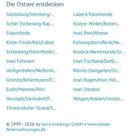
Die Ostsee entdecken
Glücksburg/Steinberg/...
Lübeck-Travemünde
Schlei (Schleswig-Kap...
Klützer Winkel/Bolten...
Eckernförde
Insel Poel/Wismar
Kieler Förde/Kiel/Laboe
Kühlungsborn/Rerik/Ne...
Schönberg/Hohenfelde/...
Rostock-Warnemünde/Gr...
Insel Fehmarn
Insel Fischland/Darß/...
Heiligenhafen/Weißenh...
Ribnitz-Damgarten/Str...
Grömitz/Kellenhusen/D...
Insel Rügen/Insel Hid...
Eutin/Malente/Plön
Insel Usedom
Neustadt/Sierksdorf/P...
Wolgast/Anklam/Uecker...
Timmendorfer Strand/S...
© 1999 - 2026 by
secra bookings GmbH
•
www.ostsee-
ferienwohnungen.de