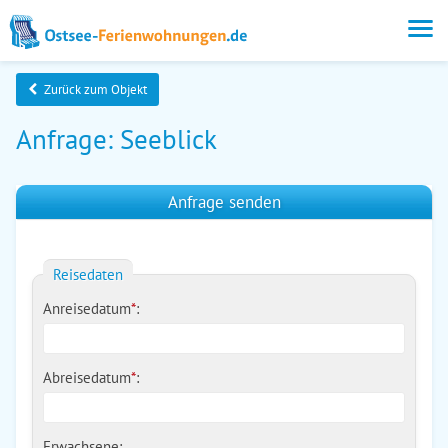
Zurück zum Objekt
Anfrage: Seeblick
Anfrage senden
Reisedaten
Anreisedatum
*
:
Abreisedatum
*
:
Erwachsene: