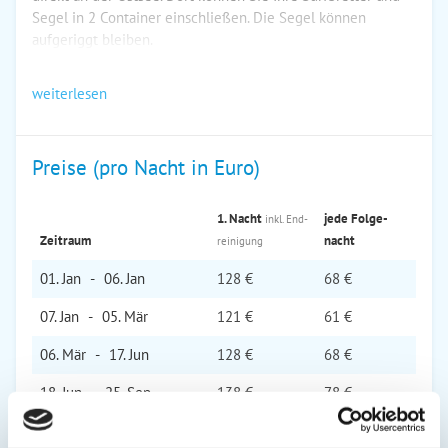
Segel in 2 Container einschließen. Die Segel können
aufgeriggt bleiben.
weiterlesen
Preise (pro Nacht in Euro)
1. Nacht
jede Folge­
inkl. End­
Zeitraum
nacht
reinigung
01. Jan
-
06. Jan
128 €
68 €
07. Jan
-
05. Mär
121 €
61 €
06. Mär
-
17. Jun
128 €
68 €
18. Jun
-
25. Sep
138 €
78 €
26. Sep
-
19. Nov
128 €
68 €