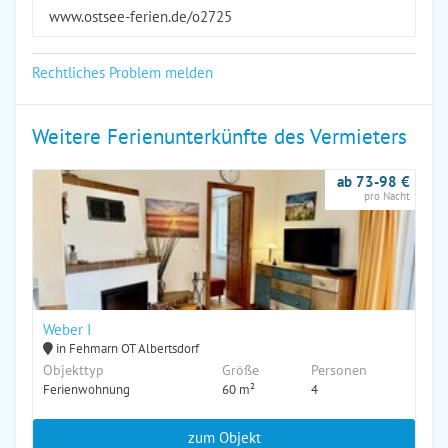
www.ostsee-ferien.de/o2725
Rechtliches Problem melden
Weitere Ferienunterkünfte des Vermieters
ab 73-98 €
pro Nacht
Weber I
in Fehmarn OT Albertsdorf
Objekttyp
Größe
Personen
Ferienwohnung
60 m²
4
zum Objekt