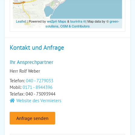
Leaflet
| Powered by
we2p® Maps
&
tourinfra ®
| Map data by ©
green-
solutions
,
OSM & Contributors
Kontakt und Anfrage
Ihr Ansprechpartner
Herr Rolf Weber
Telefon:
040 - 7279033
Mobil:
0171 - 8944396
Telefax: 040 - 73093944
Website des Vermieters
Anfrage senden