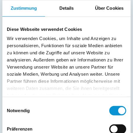
20. Nov
-
10. Dez
121 €
61 €
Zustimmung
Details
Über Cookies
11. Dez
-
31. Dez
128 €
68 €
Endreinigung:
60 € ist bereits im Reisepreis 1. Nacht
Diese Webseite verwendet Cookies
enthalten
(siehe oben)
Wir verwenden Cookies, um Inhalte und Anzeigen zu
personalisieren, Funktionen für soziale Medien anbieten
Preiszusatz:
zu können und die Zugriffe auf unsere Website zu
analysieren. Außerdem geben wir Informationen zu Ihrer
Inkl.: Wasser, Strom, Heizung.
Kinderbett und Hochstühle sind vorhanden.
Verwendung unserer Website an unsere Partner für
Es wird nur 1 Hunde akzeptiert und dieser wird mit 7 € pro Miettag
soziale Medien, Werbung und Analysen weiter. Unsere
berechnet.
Partner führen diese Informationen möglicherweise mit
Bettwäsche und Handtücher können nicht gestellt werden.
Bei einer Reservierung ist eine Mietsicherheit von EUR 150,-- zu zahlen.
weiteren Daten zusammen, die Sie ihnen bereitgestellt
haben oder die sie im Rahmen Ihrer Nutzung der Dienste
gesammelt haben.
Einwilligungsauswahl
Lage & Adresse des Objektes
Notwendig
Weber III
Präferenzen
Haus 46