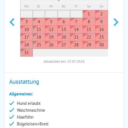
Mo
Di
Mi
Do
Fr
Sa
So
Mo
Di
1
2
1
3
4
5
6
7
8
9
7
8
10
11
12
13
14
15
16
14
1
17
18
19
20
21
22
23
21
2
24
25
26
27
28
29
30
28
2
31
Aktualisiert am: 23.07.2026
Ausstattung
Allgemeines:
Hund erlaubt
Waschmaschine
Haarföhn
Bügeleisen+Brett