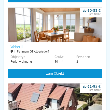
ab 60-83 €
pro Nacht
Weber II
in Fehmarn OT Albertsdorf
Objekttyp
Größe
Personen
Ferienwohnung
50 m²
2
zum Objekt
ab 61-85 €
pro Nacht