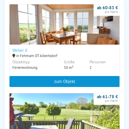
ab 60-83 €
pro Nacht
Weber II
in Fehmarn OT Albertsdorf
Objekttyp
Größe
Personen
Ferienwohnung
50 m²
2
zum Objekt
ab 61-78 €
pro Nacht