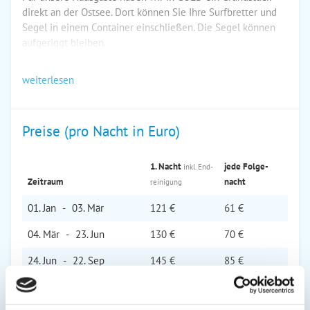
direkt an der Ostsee. Dort können Sie Ihre Surfbretter und
Segel in einem Container einschließen. Die Segel können
aufgeriggt bleiben.
weiterlesen
Preise (pro Nacht in Euro)
1. Nacht
jede Folge­
inkl. End­
Zeitraum
nacht
reinigung
01. Jan
-
03. Mär
121 €
61 €
04. Mär
-
23. Jun
130 €
70 €
24. Jun
-
22. Sep
145 €
85 €
23. Sep
-
17. Nov
130 €
70 €