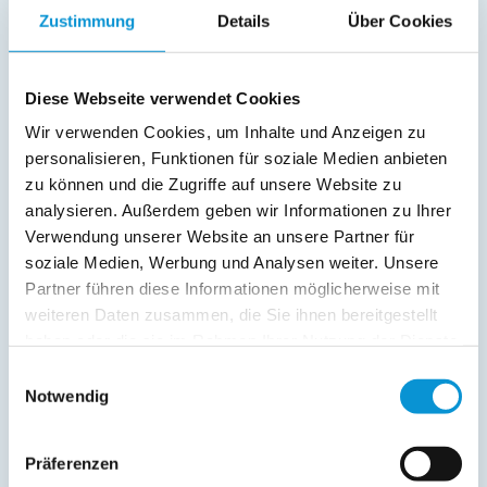
18. Nov
-
15. Dez
121 €
61 €
Zustimmung
Details
Über Cookies
16. Dez
-
31. Dez
130 €
70 €
Endreinigung:
60 € ist bereits im Reisepreis 1. Nacht
Diese Webseite verwendet Cookies
enthalten
(siehe oben)
Wir verwenden Cookies, um Inhalte und Anzeigen zu
personalisieren, Funktionen für soziale Medien anbieten
Preiszusatz:
zu können und die Zugriffe auf unsere Website zu
Inkl.: Wasser, Strom, Heizung.
analysieren. Außerdem geben wir Informationen zu Ihrer
Kinderbett und Hochstühle sind vorhanden.
Verwendung unserer Website an unsere Partner für
Es wird nur 1 Hunde akzeptiert und dieser wird mit 7 € pro Miettag
berechnet.
soziale Medien, Werbung und Analysen weiter. Unsere
Bettwäsche und Handtücher können nicht gestellt werden.
Partner führen diese Informationen möglicherweise mit
Bei einer Reservierung ist eine Mietsicherheit von EUR 150,-- zu zahlen.
weiteren Daten zusammen, die Sie ihnen bereitgestellt
haben oder die sie im Rahmen Ihrer Nutzung der Dienste
gesammelt haben.
Lage & Adresse des Objektes
Einwilligungsauswahl
Notwendig
Weber IV
Haus 46
Präferenzen
23769 Fehmarn OT Albertsdorf