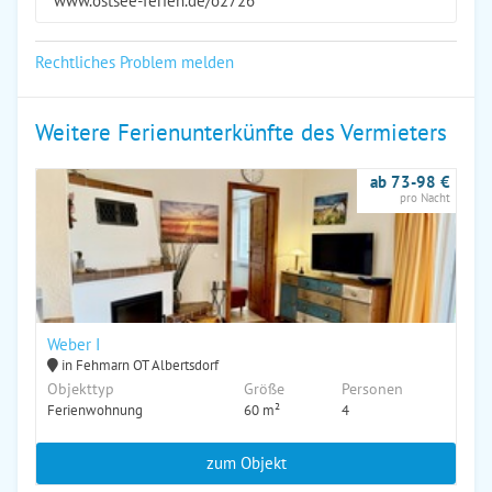
www.ostsee-ferien.de/o2726
Rechtliches Problem melden
Weitere Ferienunterkünfte des Vermieters
ab 73-98 €
pro Nacht
Weber I
in Fehmarn OT Albertsdorf
Objekttyp
Größe
Personen
Ferienwohnung
60 m²
4
zum Objekt