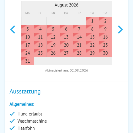
August 2026
Mo
Di
Mi
Do
Fr
Sa
So
Mo
Di
1
2
1
3
4
5
6
7
8
9
7
8
10
11
12
13
14
15
16
14
1
17
18
19
20
21
22
23
21
2
24
25
26
27
28
29
30
28
2
31
Aktualisiert am: 02.08.2026
Ausstattung
Allgemeines:
Hund erlaubt
Waschmaschine
Haarföhn