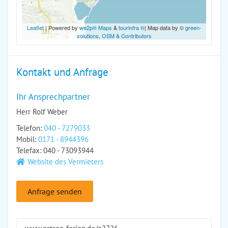
Leaflet
| Powered by
we2p® Maps
&
tourinfra ®
| Map data by ©
green-
solutions
,
OSM & Contributors
Kontakt und Anfrage
Ihr Ansprechpartner
Herr Rolf Weber
Telefon:
040 - 7279033
Mobil:
0171 - 8944396
Telefax: 040 - 73093944
Website des Vermieters
Anfrage senden