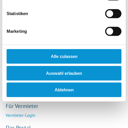
Hotels / Pensionen
Campingplätze
Statistiken
Urlaubsgesuche
Reiseversicherung
Marketing
Rechtliches
AGB
Alle zulassen
Impressum
Datenschutz
Auswahl erlauben
So funktioniert die Plattform
Cookie-Erklärung
Ablehnen
Barrierefreiheitserklärung
Für Vermieter
Vermieter-Login
Das Portal