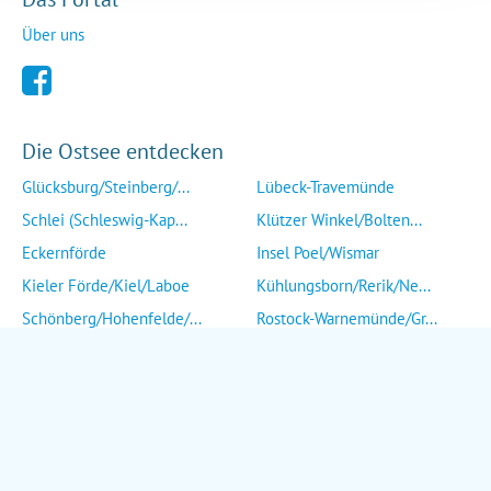
Über uns
Die Ostsee entdecken
Glücksburg/Steinberg/...
Lübeck-Travemünde
Schlei (Schleswig-Kap...
Klützer Winkel/Bolten...
Eckernförde
Insel Poel/Wismar
Kieler Förde/Kiel/Laboe
Kühlungsborn/Rerik/Ne...
Schönberg/Hohenfelde/...
Rostock-Warnemünde/Gr...
Insel Fehmarn
Insel Fischland/Darß/...
Heiligenhafen/Weißenh...
Ribnitz-Damgarten/Str...
Grömitz/Kellenhusen/D...
Insel Rügen/Insel Hid...
Eutin/Malente/Plön
Insel Usedom
Neustadt/Sierksdorf/P...
Wolgast/Anklam/Uecker...