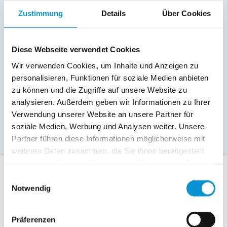
Zustimmung
Details
Über Cookies
Diese Webseite verwendet Cookies
Wir verwenden Cookies, um Inhalte und Anzeigen zu
personalisieren, Funktionen für soziale Medien anbieten
zu können und die Zugriffe auf unsere Website zu
analysieren. Außerdem geben wir Informationen zu Ihrer
Verwendung unserer Website an unsere Partner für
soziale Medien, Werbung und Analysen weiter. Unsere
Partner führen diese Informationen möglicherweise mit
weiteren Daten zusammen, die Sie ihnen bereitgestellt
haben oder die sie im Rahmen Ihrer Nutzung der Dienste
gesammelt haben.
Einwilligungsauswahl
Für Gäste
Notwendig
Allgemeine Buchungsanfrage
Last-Minute-Angebote
Präferenzen