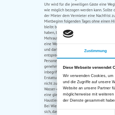
Uhr wird für die jeweiligen Gäste eine We
wie möglich bezogen werden kann. Sollte d
der Mieter dem Vermieter eine Nachfrist zu
Mietbeginn folgenden Tages ohne einen Hinw
bleibt bestehen. Am Abreisetag muss die Wo
haben, behält sich der Vermieter eine Nac
Mehraufwand der Reinigung besteht, kann 
eine Wohnungskontrolle durchzuführen. 5. M
und darf nicht überschritten werden. Im Mi
Zustimmung
entsprechend der in der Wohnungsbeschrei
Personenanzahl vorgesehen, die nicht übers
genehmigten Einzelfällen kann eine zusätzl
Diese Webseite verwendet 
inbegriffen) und Nacht berechnet. Nicht 
Wir verwenden Cookies, um I
Erstattungsanspruch des Mieters. 6. Rücktr
und die Zugriffe auf unsere 
nicht zur Verfügung stellen können, kann d
Website an unsere Partner fü
Wasser-oder Sturmschaden am Mietobjekt. S
möglicherweise mit weiteren
eine gleichwertige Unterkunft zu vermitteln
Haustiere müssen immer angemeldet und vom
der Dienste gesammelt habe
Bei Wiederhandlung werden die Reinigungsk
sich, das Objekt und den Inhalt schonend 
Einwilligungsauswahl