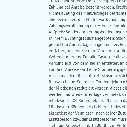
10 Tage vor Anreise: Der Gesamtpreis (100%
Zahlung bei Anreise bezahlt werden. Kredit
Nichterfüllung des Mietvertrages betracht
aber versuchen, den Mieter vor Kündigung 
Zahlungsverpflichtung der Miete. 3. Stor
Aufpreis: Sonderstornierungsbedingungen 
in Ihrem Buchungsablauf angeboten: Stornie
gebuchten Anreisetages angenommen. Eine 
entfalten, an dem Sie dem Vermieter vorlieg
Weitervermietung. Für alle Gäste, die dies
Wirkung erst von dem Tag an entfalten, an d
vor Ihrer Anreise wird eine Stornierungsge
Abschluss einer Reiserücktrittskostenvers
Bettwäsche an. Sollte das Ferienobjekt na
der Mietkosten reduziert werden, dieses gil
werden und wieder drei Tage vermietet, so
mindestens 50€ Stornogebühr. Lässt sich d
Mietkosten. Können Sie als Mieter indes ei
akzeptiert der Vermieter - nach seiner Zu
Ersatzperson bzw. der Ersatzpersonen muss 
steht am Anreisetag ab 15.00 Uhr zur Verfüg