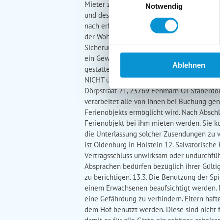
Mieter zu ersetzen. Der Mieter haftet auch
Notwendig
und des Inventars, Untervermietung, Überb
nach erfolgloser Mahnung fristlos kündigen.
der Wohnung, auf dem Hof oder in der Sch
Sicherung. Die Fenster und Türen sollten S
ein Gewitter, Sturm oder Regen sehr große
Ablehnen
gestattet. 11. FehMare In unseren Lüttn&#03
NICHT über die Buchungsstrecke zu buchen, 
Dörpstraat 21, 23769 Fehmarn OT Staberdor
verarbeitet alle von Ihnen bei Buchung ge
Ferienobjekts ermöglicht wird. Nach Abschl
Ferienobjekt bei ihm mieten werden. Sie k
die Unterlassung solcher Zusendungen zu v
ist Oldenburg in Holstein 12. Salvatorisch
Vertragsschluss unwirksam oder undurchführ
Absprachen bedürfen bezüglich ihrer Gültigk
zu berichtigen. 13.3. Die Benutzung der Sp
einem Erwachsenen beaufsichtigt werden. D
eine Gefährdung zu verhindern. Eltern haft
dem Hof benutzt werden. Diese sind nicht 