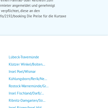
der einen Fahrrad- oder Reithelm zum
 Vermieter angemeldet und genehmigt
verpflichtet, diese an den
nfo/2192/booking Die Preise für die Kurtaxe
Lübeck-Travemünde
Klützer Winkel/Bolten...
Insel Poel/Wismar
Kühlungsborn/Rerik/Ne...
Rostock-Warnemünde/Gr...
Insel Fischland/Darß/...
Ribnitz-Damgarten/Str...
Insel Rügen/Insel Hid...