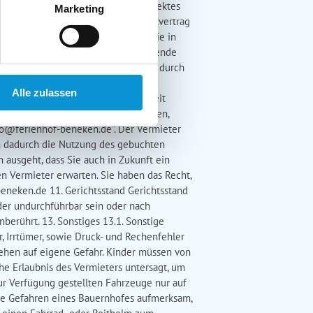
rtragswidrigem Gebrauch des Mietobjektes
Marketing
ründen kann der Vermieter den Mietvertrag
objekt anderweitig vermietet. Für die in
e denken Sie an eine dementsprechende
 sehr schnell ändern kann und z. B. durch
wohnungen und Ferienhäusern nicht
Alle zulassen
 frei. Der Eintritt ist in dieser Zeit
twortliche ist der Ferienhof Beneken,
fo@ferienhof-beneken.de
". Der Vermieter
in dadurch die Nutzung des gebuchten
 ausgeht, dass Sie auch in Zukunft ein
n Vermieter erwarten. Sie haben das Recht,
beneken.de
11. Gerichtsstand Gerichtsstand
der undurchführbar sein oder nach
berührt. 13. Sonstiges 13.1. Sonstige
r, Irrtümer, sowie Druck- und Rechenfehler
hehen auf eigene Gefahr. Kinder müssen von
e Erlaubnis des Vermieters untersagt, um
ur Verfügung gestellten Fahrzeuge nur auf
die Gefahren eines Bauernhofes aufmerksam,