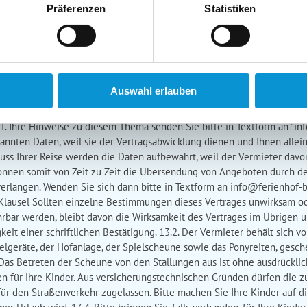
 für seine Mitreisenden. Ummöblierungen sind nicht gestattet. Bei ve
Präferenzen
Statistiken
elegung, schwere Störung des Hausfriedens oder anderen wichtigen G
 Eine Mietrückzahlung erfolgt nur insoweit, als der Vermieter das Miet
eune abgestellten Gegenstände wird keine Haftung übernommen. Bitt
ie beim Verlassen der Wohnung schließen, da sich an der See das Wetter
r Schaden entstehen kann. 9. Rauchen Das Rauchen ist in den Ferien
Auswahl erlauben
9; - Wochen (Daten stehen auf der Homepage) ist der Eintritt ins FehMare
da wir diesen nicht erstatten können. 10. Datenschutz Der Datenveran
f. Ihre Hinweise zu diesem Thema senden Sie bitte in Textform an "
in
nannten Daten, weil sie der Vertragsabwicklung dienen und Ihnen alle
uss Ihrer Reise werden die Daten aufbewahrt, weil der Vermieter davon
önnen somit von Zeit zu Zeit die Übersendung von Angeboten durch de
erlangen. Wenden Sie sich dann bitte in Textform an
info@ferienhof-
e Klausel Sollten einzelne Bestimmungen dieses Vertrages unwirksam o
bar werden, bleibt davon die Wirksamkeit des Vertrages im Übrigen un
eit einer schriftlichen Bestätigung. 13.2. Der Vermieter behält sich vo
ielgeräte, der Hofanlage, der Spielscheune sowie das Ponyreiten, gesc
as Betreten der Scheune von den Stallungen aus ist ohne ausdrücklich
en für ihre Kinder. Aus versicherungstechnischen Gründen dürfen die z
für den Straßenverkehr zugelassen. Bitte machen Sie Ihre Kinder auf 