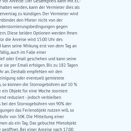
e vor Anreise: Der Gesamtpreis kann mit EC-
ehalten werden, kann der Vermieter dies als
etvertrag zu kündigen. Der Vermieter wird
ntbindet den Mieter nicht von der
onderstornierungsbedingungen gegen
hern. Diese beiden Optionen werden Ihnen
ür die Anreise wird 15:00 Uhr des
 kann seine Wirkung erst von dem Tag an
llig, auch im Falle einer
Brief oder Email geschehen und kann seine
e sie per Email erfolgen. Bis zu 182 Tagen
ühr an. Deshalb empfehlen wir den
reinigung oder eventuell gemietete
n, so können die Stornogebühren auf 10 %
e ein Objekt für eine Woche storniert
nd reduziert - jedoch verbleiben
 es bei den Stornogebühren von 90% der
gungen das Ferienobjekt nutzen will, so
bühr von 50€. Die Mitteilung einer
men als ein Tag. Das gebuchte Mietobjekt
e geöffnet. Bei einer Anreise nach 17:00