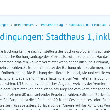
nungen
Insel Fehmarn
Fehmarn OT Burg
Stadthaus 1, inkl. 1 Parkplatz
ingungen: Stadthaus 1, inkl.
Eine Buchung kann je nach Einstellung des Buchungsprogramms auf unte
bindliche Buchungsanfrage des Mieters ist sofort verbindlich. Hat da
ommen, erhalten Sie vom Vermieter, wenn er der Buchung zustimmt, e
ln zu zahlen. Sollte der Vermieter der Buchung nicht zustimmen, b
 Onlinebuchung. Die Buchung des Mieters ist - egal, wie und wo sie vo
uchung entgegengenommen, erhalten Sie vom Vermieter eine Buchungs
u zahlen. 1.3 Über ein verbindliches Angebot, welches der Vermiete
ben dem Vermieter vorliegen. Wenn das Angebot vom Vermieter angeno
samtpreis gemäß nachstehender Regeln zu zahlen. Sollte die Rücksende
es Bei Buchung ist die 1.Rate über 20 % des Gesamtpreises sofort fäl
reises muss spätestens 10 Tage vor der Anreise auf das Konto des Ve