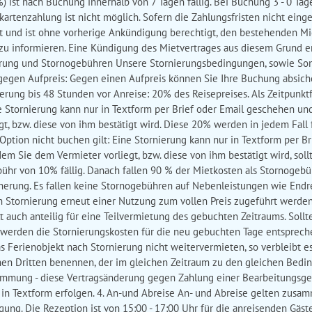
) ist nach Buchung innerhalb von 7 Tagen fällig. Bei Buchung 3 - 0 Tag
kartenzahlung ist nicht möglich. Sofern die Zahlungsfristen nicht eing
et und ist ohne vorherige Ankündigung berechtigt, den bestehenden Mi
zu informieren. Eine Kündigung des Mietvertrages aus diesem Grund e
nierung und Stornogebühren Unsere Stornierungsbedingungen, sowie S
gegen Aufpreis: Gegen einen Aufpreis können Sie Ihre Buchung absic
rung bis 48 Stunden vor Anreise: 20% des Reisepreises. Als Zeitpunktf
Stornierung kann nur in Textform per Brief oder Email geschehen und
t, bzw. diese von ihm bestätigt wird. Diese 20% werden in jedem Fall fä
e Option nicht buchen gilt: Eine Stornierung kann nur in Textform per 
em Sie dem Vermieter vorliegt, bzw. diese von ihm bestätigt wird, sollt
bühr von 10% fällig. Danach fallen 90 % der Mietkosten als Stornogeb
icherung. Es fallen keine Stornogebühren auf Nebenleistungen wie End
ch Stornierung erneut einer Nutzung zum vollen Preis zugeführt werde
t auch anteilig für eine Teilvermietung des gebuchten Zeitraums. Sollt
 werden die Stornierungskosten für die neu gebuchten Tage entspreche
as Ferienobjekt nach Stornierung nicht weitervermieten, so verbleibt
nen Dritten benennen, der im gleichen Zeitraum zu den gleichen Bedin
stimmung - diese Vertragsänderung gegen Zahlung einer Bearbeitungsge
in Textform erfolgen. 4. An-und Abreise An- und Abreise gelten zusam
ung. Die Rezeption ist von 15:00 - 17:00 Uhr für die anreisenden Gäst