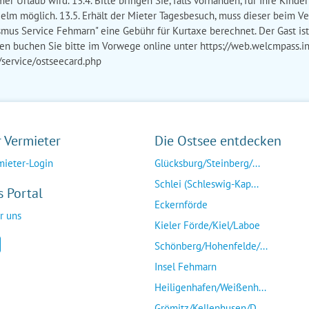
mer Urlaub wird. 13.4. Bitte bringen Sie, falls vorhanden, für Ihre Kin
 Helm möglich. 13.5. Erhält der Mieter Tagesbesuch, muss dieser beim
mus Service Fehmarn" eine Gebühr für Kurtaxe berechnet. Der Gast ist 
ten buchen Sie bitte im Vorwege online unter https://web.welcmpass.i
/service/ostseecard.php
r Vermieter
Die Ostsee entdecken
mieter-Login
Glücksburg/Steinberg/...
Schlei (Schleswig-Kap...
s Portal
Eckernförde
r uns
Kieler Förde/Kiel/Laboe
Schönberg/Hohenfelde/...
Insel Fehmarn
Heiligenhafen/Weißenh...
Grömitz/Kellenhusen/D...