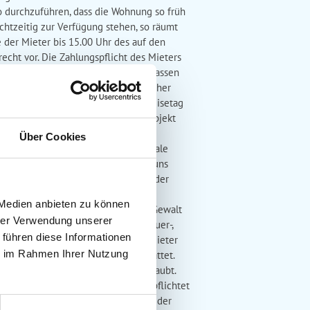
o durchzuführen, dass die Wohnung so früh
htzeitig zur Verfügung stehen, so räumt
 der Mieter bis 15.00 Uhr des auf den
echt vor. Die Zahlungspflicht des Mieters
cht rechtzeitig das Mietobjekt verlassen
rlassen worden ist und ein erheblicher
r Vermieter hat das Recht, am Abreisetag
festgelegte Personenzahl pro Mietobjekt
erbedingungen Die Belegung kann
Über Cookies
unft ist für eine bestimmte maximale
 verhandelbar. In ausdrücklich von uns
zlicher Person (Babies und Kleinkinder
ndigung des Mietvertrages ohne
 Medien anbieten zu können
tobjekt unverschuldet durch höhere Gewalt
hrer Verwendung unserer
machen. Beispiele hierfür sind: Feuer-,
 führen diese Informationen
reis erstatten und versuchen, dem Mieter
ie im Rahmen Ihrer Nutzung
ierfür ausgewiesenen Objekten gestattet.
ind in den Schlafzimmern nicht erlaubt.
it dem Mietobjekt Der Mieter verpflichtet
 oder Fehlbestände am Inventar hat der