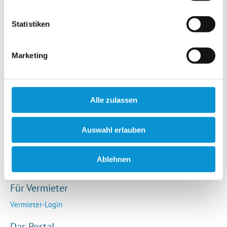
Hotels / Pensionen
Campingplätze
Statistiken
Urlaubsgesuche
Reiseversicherung
Marketing
Rechtliches
AGB
Alle zulassen
Impressum
Datenschutz
Auswahl erlauben
So funktioniert die Plattform
Cookie-Erklärung
Ablehnen
Barrierefreiheitserklärung
Für Vermieter
Vermieter-Login
Das Portal