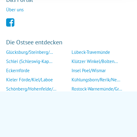
Über uns
Die Ostsee entdecken
Glücksburg/Steinberg/...
Lübeck-Travemünde
Schlei (Schleswig-Kap...
Klützer Winkel/Bolten...
Eckernförde
Insel Poel/Wismar
Kieler Förde/Kiel/Laboe
Kühlungsborn/Rerik/Ne...
Schönberg/Hohenfelde/...
Rostock-Warnemünde/Gr...
Insel Fehmarn
Insel Fischland/Darß/...
Heiligenhafen/Weißenh...
Ribnitz-Damgarten/Str...
Grömitz/Kellenhusen/D...
Insel Rügen/Insel Hid...
Eutin/Malente/Plön
Insel Usedom
Neustadt/Sierksdorf/P...
Wolgast/Anklam/Uecker...