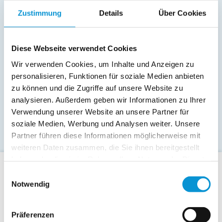
Zustimmung
Details
Über Cookies
Diese Webseite verwendet Cookies
Wir verwenden Cookies, um Inhalte und Anzeigen zu
personalisieren, Funktionen für soziale Medien anbieten
zu können und die Zugriffe auf unsere Website zu
analysieren. Außerdem geben wir Informationen zu Ihrer
Verwendung unserer Website an unsere Partner für
soziale Medien, Werbung und Analysen weiter. Unsere
Partner führen diese Informationen möglicherweise mit
weiteren Daten zusammen, die Sie ihnen bereitgestellt
haben oder die sie im Rahmen Ihrer Nutzung der Dienste
gesammelt haben.
Einwilligungsauswahl
Für Gäste
Notwendig
Allgemeine Buchungsanfrage
Last-Minute-Angebote
Präferenzen