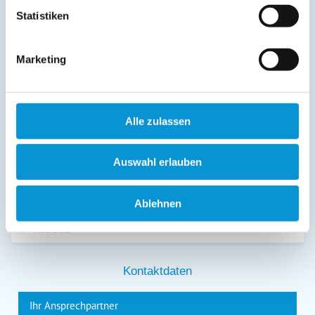
(Buchungsanfrage/Informationsanfrage). Sie können
Auskunft über die bei der Ostsee-Ferienwohnungen.de
Statistiken
gespeicherten Daten erhalten sowie die Berichtigung,
Löschung bzw. Sperrung Ihrer Daten verlangen. Die
Löschung bzw. Sperrung Ihrer Daten vor Abschluss der
Marketing
Bearbeitung Ihres Anliegens kann diesem
entgegenstehen. Die vorgenannten Rechte können Sie
gegenüber Ostsee-Ferienwohnungen.de unentgeltlich
über die im
Impressum
angegebenen
Kontaktmöglichkeiten geltend machen, außerdem steht
Alle zulassen
Ihnen ein Beschwerderecht bei einer Aufsichtsbehörde
zu.
*
Auswahl erlauben
Ablehnen
*
= Pflichtfeld
Kontaktdaten
Ihr Ansprechpartner