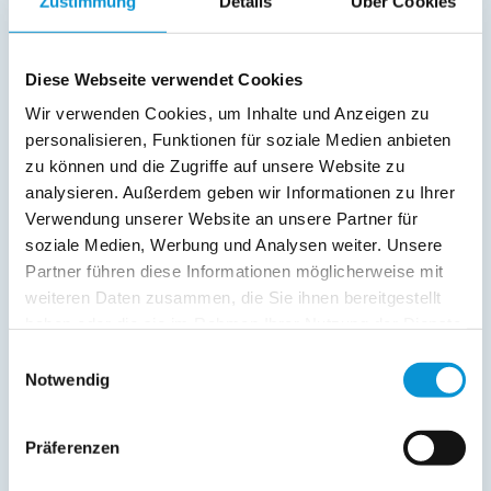
Zustimmung
Details
Über Cookies
Diese Webseite verwendet Cookies
Freier Kommentar an Vermieter
Wir verwenden Cookies, um Inhalte und Anzeigen zu
personalisieren, Funktionen für soziale Medien anbieten
zu können und die Zugriffe auf unsere Website zu
analysieren. Außerdem geben wir Informationen zu Ihrer
Verwendung unserer Website an unsere Partner für
soziale Medien, Werbung und Analysen weiter. Unsere
Partner führen diese Informationen möglicherweise mit
weiteren Daten zusammen, die Sie ihnen bereitgestellt
Kopie der Nachricht per Mail zusenden
haben oder die sie im Rahmen Ihrer Nutzung der Dienste
Reiseversicherungs­informationen anfordern
gesammelt haben.
Einwilligungsauswahl
Ich habe die
Datenschutzhinweise
gelesen und bin
Notwendig
damit einverstanden.
*
Ostsee-Ferienwohnungen.de erhebt, verarbeitet und
Präferenzen
nutzt Ihre personenbezogenen Daten nur zur
Bearbeitung Ihres Anliegens