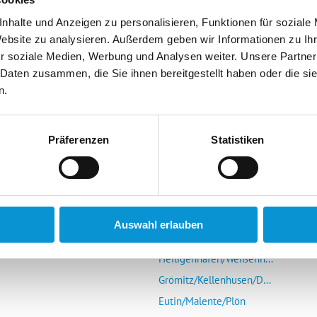
nhalte und Anzeigen zu personalisieren, Funktionen für soziale
Website zu analysieren. Außerdem geben wir Informationen zu I
r soziale Medien, Werbung und Analysen weiter. Unsere Partner
 Daten zusammen, die Sie ihnen bereitgestellt haben oder die s
n.
r Vermieter
Die Ostsee entdecken
mieter-Login
Glücksburg/Steinberg/...
Präferenzen
Statistiken
Schlei (Schleswig-Kap...
s Portal
Eckernförde
r uns
Kieler Förde/Kiel/Laboe
Schönberg/Hohenfelde/...
Auswahl erlauben
Insel Fehmarn
Heiligenhafen/Weißenh...
Grömitz/Kellenhusen/D...
Eutin/Malente/Plön