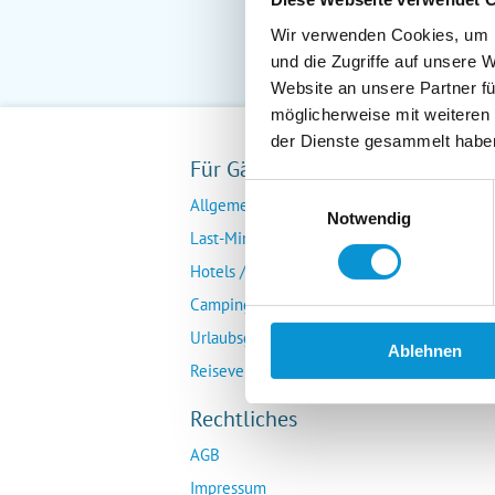
Wir verwenden Cookies, um I
und die Zugriffe auf unsere 
Website an unsere Partner fü
möglicherweise mit weiteren
der Dienste gesammelt habe
Für Gäste
Fü
Einwilligungsauswahl
Allgemeine Buchungsanfrage
Ver
Notwendig
Last-Minute-Angebote
Da
Hotels / Pensionen
Übe
Campingplätze
Urlaubsgesuche
Ablehnen
Reiseversicherung
Rechtliches
AGB
Impressum