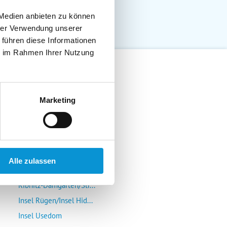
 Medien anbieten zu können
hrer Verwendung unserer
 führen diese Informationen
ie im Rahmen Ihrer Nutzung
Lübeck-Travemünde
Marketing
Klützer Winkel/Bolten...
Insel Poel/Wismar
Kühlungsborn/Rerik/Ne...
Rostock-Warnemünde/Gr...
Alle zulassen
Insel Fischland/Darß/...
Ribnitz-Damgarten/Str...
Insel Rügen/Insel Hid...
Insel Usedom