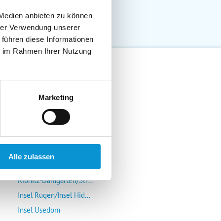
 Medien anbieten zu können
hrer Verwendung unserer
 führen diese Informationen
ie im Rahmen Ihrer Nutzung
Lübeck-Travemünde
Marketing
Klützer Winkel/Bolten...
Insel Poel/Wismar
Kühlungsborn/Rerik/Ne...
Rostock-Warnemünde/Gr...
Alle zulassen
Insel Fischland/Darß/...
Ribnitz-Damgarten/Str...
Insel Rügen/Insel Hid...
Insel Usedom