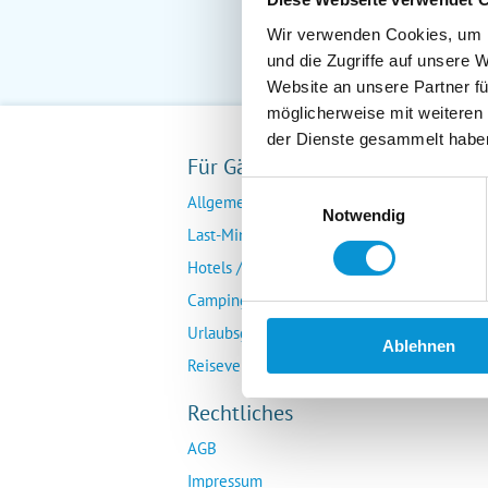
Wir verwenden Cookies, um I
und die Zugriffe auf unsere 
Website an unsere Partner fü
möglicherweise mit weiteren
der Dienste gesammelt habe
Für Gäste
Fü
Einwilligungsauswahl
Allgemeine Buchungsanfrage
Ver
Notwendig
Last-Minute-Angebote
Da
Hotels / Pensionen
Übe
Campingplätze
Urlaubsgesuche
Ablehnen
Reiseversicherung
Rechtliches
AGB
Impressum