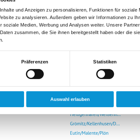
nhalte und Anzeigen zu personalisieren, Funktionen für soziale
Website zu analysieren. Außerdem geben wir Informationen zu I
r soziale Medien, Werbung und Analysen weiter. Unsere Partner
 Daten zusammen, die Sie ihnen bereitgestellt haben oder die s
n.
r Vermieter
Die Ostsee entdecken
mieter-Login
Glücksburg/Steinberg/...
Präferenzen
Statistiken
Schlei (Schleswig-Kap...
s Portal
Eckernförde
r uns
Kieler Förde/Kiel/Laboe
Schönberg/Hohenfelde/...
Auswahl erlauben
Insel Fehmarn
Heiligenhafen/Weißenh...
Grömitz/Kellenhusen/D...
Eutin/Malente/Plön