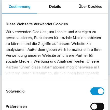
Zustimmung
Details
Über Cookies
Diese Webseite verwendet Cookies
Wir verwenden Cookies, um Inhalte und Anzeigen zu
personalisieren, Funktionen für soziale Medien anbieten
zu können und die Zugriffe auf unsere Website zu
analysieren. Außerdem geben wir Informationen zu Ihrer
Verwendung unserer Website an unsere Partner für
soziale Medien, Werbung und Analysen weiter. Unsere
Partner führen diese Informationen möglicherweise mit
weiteren Daten zusammen, die Sie ihnen bereitgestellt
haben oder die sie im Rahmen Ihrer Nutzung der Dienste
gesammelt haben.
Einwilligungsauswahl
Für Gäste
Notwendig
Allgemeine Buchungsanfrage
Last-Minute-Angebote
Präferenzen