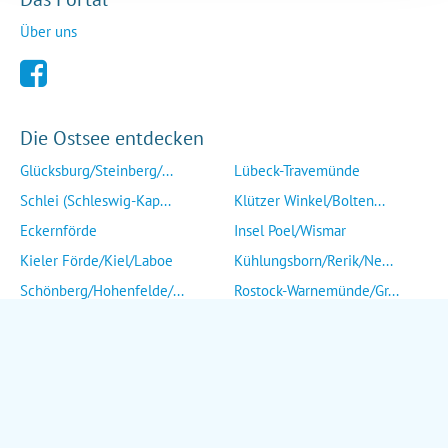
Über uns
Die Ostsee entdecken
Glücksburg/Steinberg/...
Lübeck-Travemünde
Schlei (Schleswig-Kap...
Klützer Winkel/Bolten...
Eckernförde
Insel Poel/Wismar
Kieler Förde/Kiel/Laboe
Kühlungsborn/Rerik/Ne...
Schönberg/Hohenfelde/...
Rostock-Warnemünde/Gr...
Insel Fehmarn
Insel Fischland/Darß/...
Heiligenhafen/Weißenh...
Ribnitz-Damgarten/Str...
Grömitz/Kellenhusen/D...
Insel Rügen/Insel Hid...
Eutin/Malente/Plön
Insel Usedom
Neustadt/Sierksdorf/P...
Wolgast/Anklam/Uecker...