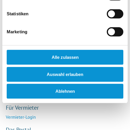
Hotels / Pensionen
Campingplätze
Statistiken
Urlaubsgesuche
Reiseversicherung
Marketing
Rechtliches
AGB
Alle zulassen
Impressum
Datenschutz
Auswahl erlauben
So funktioniert die Plattform
Cookie-Erklärung
Ablehnen
Barrierefreiheitserklärung
Für Vermieter
Vermieter-Login
Das Portal