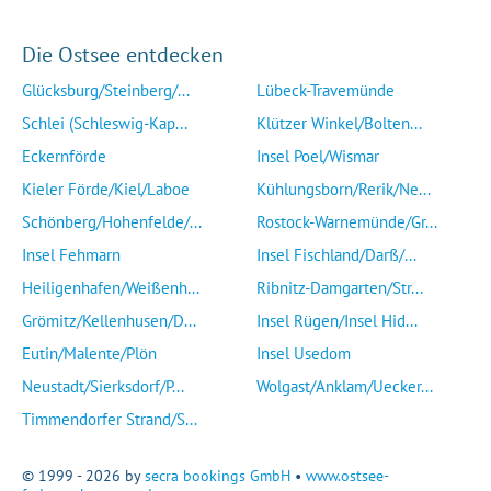
Die Ostsee entdecken
Glücksburg/Steinberg/...
Lübeck-Travemünde
Schlei (Schleswig-Kap...
Klützer Winkel/Bolten...
Eckernförde
Insel Poel/Wismar
Kieler Förde/Kiel/Laboe
Kühlungsborn/Rerik/Ne...
Schönberg/Hohenfelde/...
Rostock-Warnemünde/Gr...
Insel Fehmarn
Insel Fischland/Darß/...
Heiligenhafen/Weißenh...
Ribnitz-Damgarten/Str...
Grömitz/Kellenhusen/D...
Insel Rügen/Insel Hid...
Eutin/Malente/Plön
Insel Usedom
Neustadt/Sierksdorf/P...
Wolgast/Anklam/Uecker...
Timmendorfer Strand/S...
© 1999 - 2026 by
secra bookings GmbH
•
www.ostsee-