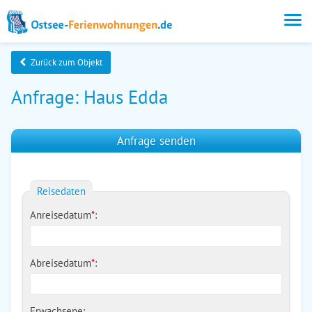
Zurück zum Objekt
Anfrage: Haus Edda
Anfrage senden
Reisedaten
Anreisedatum
*
:
Abreisedatum
*
:
Erwachsene: