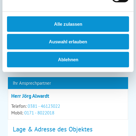
Kontaktmöglichkeiten geltend machen, außerdem steht
Ihnen ein Beschwerderecht bei einer Aufsichtsbehörde
zu.
*
Alle zulassen
Auswahl erlauben
*
= Pflichtfeld
Ablehnen
Kontaktdaten
Ihr Ansprechpartner
Herr Jörg Alwardt
Telefon:
0381 - 46123022
Mobil:
0171 - 8022018
Lage & Adresse des Objektes