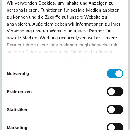
Wir verwenden Cookies, um Inhalte und Anzeigen zu
personalisieren, Funktionen für soziale Medien anbieten
zu können und die Zugriffe auf unsere Website zu
analysieren. Außerdem geben wir Informationen zu Ihrer
Verwendung unserer Website an unsere Partner für
Kopie der Nachricht per Mail zusenden
soziale Medien, Werbung und Analysen weiter. Unsere
Reiseversicherungs­informationen anfordern
Partner führen diese Informationen möglicherweise mit
Ich habe die
Datenschutzhinweise
gelesen und bin
weiteren Daten zusammen, die Sie ihnen bereitgestellt
damit einverstanden.
haben oder die sie im Rahmen Ihrer Nutzung der Dienste
*
gesammelt haben.
Ostsee-Ferienwohnungen.de erhebt, verarbeitet und
Einwilligungsauswahl
nutzt Ihre personenbezogenen Daten nur zur
Notwendig
Bearbeitung Ihres Anliegens
(Buchungsanfrage/Informationsanfrage). Sie können
Auskunft über die bei der Ostsee-Ferienwohnungen.de
Präferenzen
gespeicherten Daten erhalten sowie die Berichtigung,
Löschung bzw. Sperrung Ihrer Daten verlangen. Die
Löschung bzw. Sperrung Ihrer Daten vor Abschluss der
Statistiken
Bearbeitung Ihres Anliegens kann diesem
entgegenstehen. Die vorgenannten Rechte können Sie
gegenüber Ostsee-Ferienwohnungen.de unentgeltlich
Marketing
über die im
Impressum
angegebenen