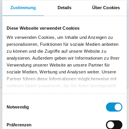
Zustimmung
Details
Über Cookies
Diese Webseite verwendet Cookies
Wir verwenden Cookies, um Inhalte und Anzeigen zu
personalisieren, Funktionen für soziale Medien anbieten
zu können und die Zugriffe auf unsere Website zu
analysieren. Außerdem geben wir Informationen zu Ihrer
Verwendung unserer Website an unsere Partner für
soziale Medien, Werbung und Analysen weiter. Unsere
Partner führen diese Informationen möglicherweise mit
weiteren Daten zusammen, die Sie ihnen bereitgestellt
haben oder die sie im Rahmen Ihrer Nutzung der Dienste
gesammelt haben.
Einwilligungsauswahl
Für Gäste
Notwendig
Allgemeine Buchungsanfrage
Last-Minute-Angebote
Präferenzen