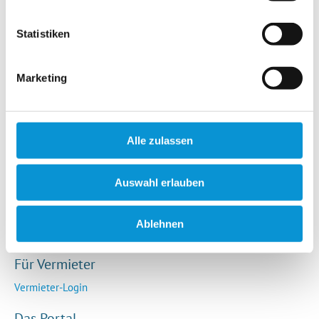
Hotels / Pensionen
Campingplätze
Statistiken
Urlaubsgesuche
Reiseversicherung
Marketing
Rechtliches
AGB
Alle zulassen
Impressum
Datenschutz
Auswahl erlauben
So funktioniert die Plattform
Cookie-Erklärung
Ablehnen
Barrierefreiheitserklärung
Für Vermieter
Vermieter-Login
Das Portal