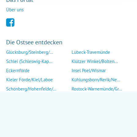
Über uns
Die Ostsee entdecken
Glücksburg/Steinberg/...
Lübeck-Travemünde
Schlei (Schleswig-Kap...
Klützer Winkel/Bolten...
Eckernförde
Insel Poel/Wismar
Kieler Förde/Kiel/Laboe
Kühlungsborn/Rerik/Ne...
Schönberg/Hohenfelde/...
Rostock-Warnemünde/Gr...
Insel Fehmarn
Insel Fischland/Darß/...
Heiligenhafen/Weißenh...
Ribnitz-Damgarten/Str...
Grömitz/Kellenhusen/D...
Insel Rügen/Insel Hid...
Eutin/Malente/Plön
Insel Usedom
Neustadt/Sierksdorf/P...
Wolgast/Anklam/Uecker...