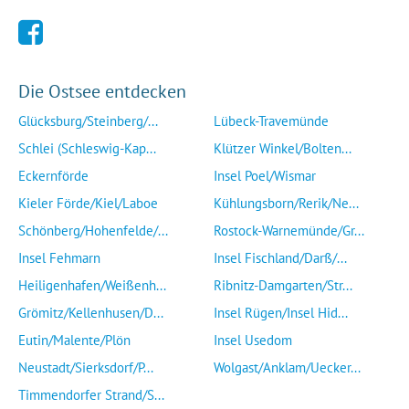
Die Ostsee entdecken
Glücksburg/Steinberg/...
Lübeck-Travemünde
Schlei (Schleswig-Kap...
Klützer Winkel/Bolten...
Eckernförde
Insel Poel/Wismar
Kieler Förde/Kiel/Laboe
Kühlungsborn/Rerik/Ne...
Schönberg/Hohenfelde/...
Rostock-Warnemünde/Gr...
Insel Fehmarn
Insel Fischland/Darß/...
Heiligenhafen/Weißenh...
Ribnitz-Damgarten/Str...
Grömitz/Kellenhusen/D...
Insel Rügen/Insel Hid...
Eutin/Malente/Plön
Insel Usedom
Neustadt/Sierksdorf/P...
Wolgast/Anklam/Uecker...
Timmendorfer Strand/S...