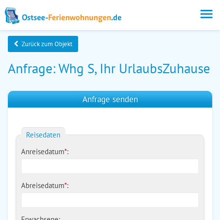
Zurück zum Objekt
Anfrage: Whg S, Ihr UrlaubsZuhause
Anfrage senden
Reisedaten
Anreisedatum
*
:
Abreisedatum
*
:
Erwachsene: