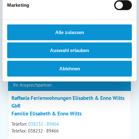
Kontaktmöglichkeiten geltend machen, außerdem steht
Marketing
Ihnen ein Beschwerderecht bei einer Aufsichtsbehörde
zu.
*
Alle zulassen
Auswahl erlauben
*
= Pflichtfeld
Ablehnen
Kontaktdaten
Ihr Ansprechpartner
Raffaela Ferienwohnungen Elisabeth & Enno Wilts
GbR
Familie Elisabeth & Enno Wilts
Telefon:
038232 - 89464
Telefax: 038232 - 89466