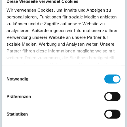
Diese Webseite verwendet Cookies
Wir verwenden Cookies, um Inhalte und Anzeigen zu
personalisieren, Funktionen für soziale Medien anbieten
zu können und die Zugriffe auf unsere Website zu
analysieren. Außerdem geben wir Informationen zu Ihrer
Kopie der Nachricht per Mail zusenden
Verwendung unserer Website an unsere Partner für
Reiseversicherungs­informationen anfordern
soziale Medien, Werbung und Analysen weiter. Unsere
Ich habe die
Datenschutzhinweise
gelesen und bin
Partner führen diese Informationen möglicherweise mit
damit einverstanden.
weiteren Daten zusammen, die Sie ihnen bereitgestellt
*
haben oder die sie im Rahmen Ihrer Nutzung der Dienste
Ostsee-Ferienwohnungen.de erhebt, verarbeitet und
nutzt Ihre personenbezogenen Daten nur zur
gesammelt haben.
Einwilligungsauswahl
Bearbeitung Ihres Anliegens
Notwendig
(Buchungsanfrage/Informationsanfrage). Sie können
Auskunft über die bei der Ostsee-Ferienwohnungen.de
gespeicherten Daten erhalten sowie die Berichtigung,
Präferenzen
Löschung bzw. Sperrung Ihrer Daten verlangen. Die
Löschung bzw. Sperrung Ihrer Daten vor Abschluss der
Bearbeitung Ihres Anliegens kann diesem
entgegenstehen. Die vorgenannten Rechte können Sie
Statistiken
gegenüber Ostsee-Ferienwohnungen.de unentgeltlich
über die im
Impressum
angegebenen