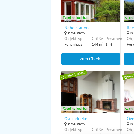
online buchbar
onl
Nebelstation
Ree
in Wustrow
in
Objekttyp
Größe
Personen
Obj
Ferienhaus
144 m²
1 - 6
Feri
zum Objekt
online buchbar
onli
online buchbar
onl
Ostseekieker
Öve
in Wustrow
in
Objekttyp
Größe
Personen
Obj