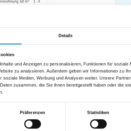
ienwohnung
60 m²
1 - 3
zum Objekt
 buchbar
Details
Cookies
nhalte und Anzeigen zu personalisieren, Funktionen für soziale
e buchbar
Website zu analysieren. Außerdem geben wir Informationen zu I
liches Zuhause auf Zeit
r soziale Medien, Werbung und Analysen weiter. Unsere Partner
ustrow
ttyp
Größe
Personen
 Daten zusammen, die Sie ihnen bereitgestellt haben oder die s
nwohnung
85 m²
1 - 4
n.
zum Objekt
Präferenzen
Statistiken
ne buchbar