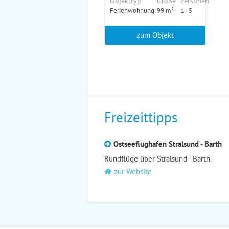
Objekttyp
Größe
Personen
Ferienwohnung
99 m²
1 - 5
zum Objekt
Freizeittipps
Ostseeflughafen Stralsund - Barth
Rundflüge über Stralsund - Barth.
zur Website