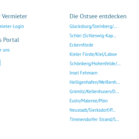
r Vermieter
Die Ostsee entdecken
mieter-Login
Glücksburg/Steinberg/...
Schlei (Schleswig-Kap...
s Portal
Eckernförde
r uns
Kieler Förde/Kiel/Laboe
Schönberg/Hohenfelde/...
Insel Fehmarn
Heiligenhafen/Weißenh...
Grömitz/Kellenhusen/D...
Eutin/Malente/Plön
Neustadt/Sierksdorf/P...
Timmendorfer Strand/S...