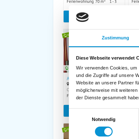
Ferienwohnung
70 m²
1 - 3
Fer
zum Objekt
online buchbar
online
Zustimmung
Diese Webseite verwendet 
Wir verwenden Cookies, um I
online buchbar
onlin
und die Zugriffe auf unsere 
Achtern Diek 66
Gemüt
Website an unsere Partner fü
in Wustrow
in W
Objekttyp
Größe
Personen
Objek
möglicherweise mit weiteren
Ferienwohnung
75 m²
1 - 4
Ferie
der Dienste gesammelt habe
zum Objekt
Einwilligungsauswahl
Notwendig
online buchbar
onli