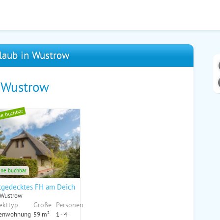
laub in Wustrow
n Wustrow
ne buchbar
ine buchbar
tgedecktes FH am Deich 2/2
 Wustrow
ekttyp
Größe
Personen
ienwohnung
59 m²
1 - 4