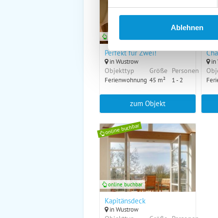
Ablehnen
online buchbar
onl
Perfekt für Zwei!
Cha
in Wustrow
in
Objekttyp
Größe
Personen
Obj
Ferienwohnung
45 m²
1 - 2
Fer
zum Objekt
online buchbar
online buchbar
Kapitänsdeck
in Wustrow