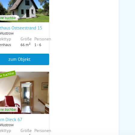
ine buchbar
thaus Ostseestrand 15
 Wustrow
ekttyp
Größe
Personen
enhaus
66 m²
1 - 6
zum Objekt
ne buchbar
ine buchbar
rn Dieck 67
 Wustrow
ekttyp
Größe
Personen