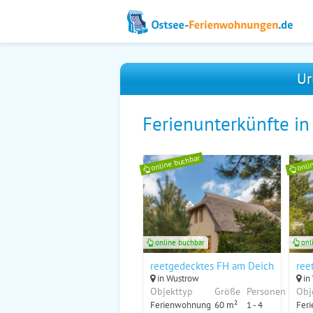
Ur
Ferienunterkünfte i
online buchbar
onli
online buchbar
onl
reetgedecktes FH am Deich 2/1
ree
in Wustrow
in
Objekttyp
Größe
Personen
Obj
Ferienwohnung
60 m²
1 - 4
Fer