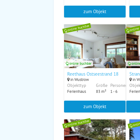
zum Objekt
online buchbar
online
online buchbar
onlin
Reethaus Ostseestrand 18
Stran
in Wustrow
in W
Objekttyp
Größe
Personen
Objek
Ferienhaus
83 m²
1 - 6
Ferie
zum Objekt
online buchbar
onli