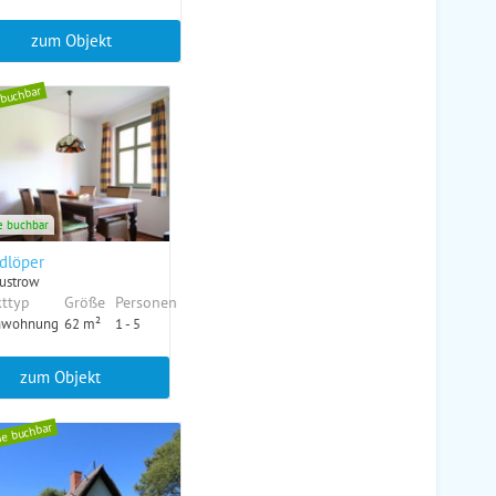
zum Objekt
 buchbar
e buchbar
dlöper
ustrow
ttyp
Größe
Personen
nwohnung
62 m²
1 - 5
zum Objekt
ne buchbar