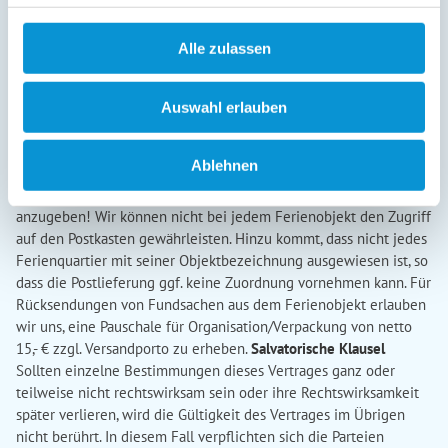
entstehende Schäden zu vermeiden.
Der Mieter ist insbesondere
verpflichtet, Beanstandungen innerhalb von 24h anzuzeigen. Das
Alle zulassen
gleiche gilt für Reinigungsmängel. Diese sind unverzüglich nach
Anreise mitzuteilen, um Abhilfe zu schaffen. Werden
Reinigungsmängel nicht unverzüglich gemeldet, besteht kein
Auswahl erlauben
Anspruch auf Schadensersatz oder Beseitigung.
Postnachsendungen zu Ihrem Ferienobjekt und Rücksendung von
Ablehnen
Fundsachen aus der Ferienunterkunft
Wir bitten Sie, bei
Nachsendungen (Zeitungen, usw.) die Anschrift unseres Büros
anzugeben! Wir können nicht bei jedem Ferienobjekt den Zugriff
auf den Postkasten gewährleisten. Hinzu kommt, dass nicht jedes
Ferienquartier mit seiner Objektbezeichnung ausgewiesen ist, so
dass die Postlieferung ggf. keine Zuordnung vornehmen kann. Für
Rücksendungen von Fundsachen aus dem Ferienobjekt erlauben
wir uns, eine Pauschale für Organisation/Verpackung von netto
15,- € zzgl. Versandporto zu erheben.
Salvatorische Klausel
Sollten einzelne Bestimmungen dieses Vertrages ganz oder
teilweise nicht rechtswirksam sein oder ihre Rechtswirksamkeit
später verlieren, wird die Gültigkeit des Vertrages im Übrigen
nicht berührt. In diesem Fall verpflichten sich die Parteien