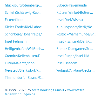
Glücksburg/Steinberg/...
Lübeck-Travemünde
Schlei (Schleswig-Kap...
Klützer Winkel/Bolten...
Eckernförde
Insel Poel/Wismar
Kieler Förde/Kiel/Laboe
Kühlungsborn/Rerik/Ne...
Schönberg/Hohenfelde/...
Rostock-Warnemünde/Gr...
Insel Fehmarn
Insel Fischland/Darß/...
Heiligenhafen/Weißenh...
Ribnitz-Damgarten/Str...
Grömitz/Kellenhusen/D...
Insel Rügen/Insel Hid...
Eutin/Malente/Plön
Insel Usedom
Neustadt/Sierksdorf/P...
Wolgast/Anklam/Uecker...
Timmendorfer Strand/S...
© 1999 - 2026 by
secra bookings GmbH
•
www.ostsee-
ferienwohnungen.de