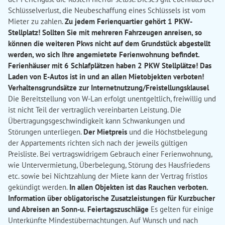
Schlüsselverlust, die Neubeschaffung eines Schlüssels ist vom
Mieter zu zahlen.
Zu jedem Ferienquartier gehört 1 PKW-
Stellplatz! Sollten Sie mit mehreren Fahrzeugen anreisen, so
können die weiteren Pkws nicht auf dem Grundstück abgestellt
werden, wo sich Ihre angemietete Ferienwohnung befindet.
Ferienhäuser mit 6 Schlafplätzen haben 2 PKW Stellplätze! Das
Laden von E-Autos ist in und an allen Mietobjekten verboten!
Verhaltensgrundsätze zur Internetnutzung/Freistellungsklausel
Die Bereitstellung von W-Lan erfolgt unentgeltlich, freiwillig und
ist nicht Teil der vertraglich vereinbarten Leistung. Die
Übertragungsgeschwindigkeit kann Schwankungen und
Störungen unterliegen.
Der Mietpreis
und die Höchstbelegung
der Appartements richten sich nach der jeweils gültigen
Preisliste. Bei vertragswidrigem Gebrauch einer Ferienwohnung,
wie Untervermietung, Überbelegung, Störung des Hausfriedens
etc. sowie bei Nichtzahlung der Miete kann der Vertrag fristlos
gekündigt werden.
In allen Objekten ist das Rauchen verboten.
Information über obligatorische Zusatzleistungen für Kurzbucher
und Abreisen an Sonn-u. Feiertagszuschläge
Es gelten für einige
Unterkünfte Mindestübernachtungen. Auf Wunsch und nach