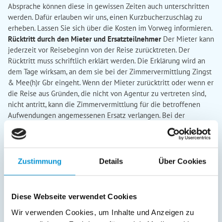
Absprache können diese in gewissen Zeiten auch unterschritten
werden. Dafür erlauben wir uns, einen Kurzbucherzuschlag zu
erheben. Lassen Sie sich über die Kosten im Vorweg informieren.
Rücktritt durch den Mieter und Ersatzteilnehmer
Der Mieter kann
jederzeit vor Reisebeginn von der Reise zurücktreten. Der
Rücktritt muss schriftlich erklärt werden. Die Erklärung wird an
dem Tage wirksam, an dem sie bei der Zimmervermittlung Zingst
& Mee(h)r Gbr eingeht. Wenn der Mieter zurücktritt oder wenn er
die Reise aus Gründen, die nicht von Agentur zu vertreten sind,
nicht antritt, kann die Zimmervermittlung für die betroffenen
Aufwendungen angemessenen Ersatz verlangen. Bei der
Berechnung des Ersatzes sind die gewöhnlich ersparten
Aufwendungen und eine gewöhnlich mögliche anderweitige
Vermietung zu berücksichtigen. Bis zu Mietbeginn kann der
Mieter verlangen, dass eine dritte Person in seine Rechte und
Zustimmung
Details
Über Cookies
Pflichten aus dem Mietvertrag eintritt. Es bedarf dazu der
Mitteilung an die Zimmervermittlung. Für den Mietpreis haften
der ursprüngliche Mieter und die Ersatzperson als
Diese Webseite verwendet Cookies
Gesamtschuldner. Bearbeitungs- und Rücktrittsgebühren sind
Wir verwenden Cookies, um Inhalte und Anzeigen zu
sofort fällig. Für jede Stornierung wird die einmalige