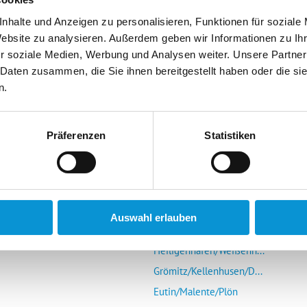
nhalte und Anzeigen zu personalisieren, Funktionen für soziale
Website zu analysieren. Außerdem geben wir Informationen zu I
r soziale Medien, Werbung und Analysen weiter. Unsere Partner
 Daten zusammen, die Sie ihnen bereitgestellt haben oder die s
n.
r Vermieter
Die Ostsee entdecken
mieter-Login
Glücksburg/Steinberg/...
Präferenzen
Statistiken
Schlei (Schleswig-Kap...
s Portal
Eckernförde
r uns
Kieler Förde/Kiel/Laboe
Schönberg/Hohenfelde/...
Auswahl erlauben
Insel Fehmarn
Heiligenhafen/Weißenh...
Grömitz/Kellenhusen/D...
Eutin/Malente/Plön