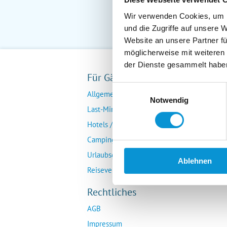
Wir verwenden Cookies, um I
und die Zugriffe auf unsere 
Website an unsere Partner fü
möglicherweise mit weiteren
der Dienste gesammelt habe
Für Gäste
Fü
Einwilligungsauswahl
Allgemeine Buchungsanfrage
Ver
Notwendig
Last-Minute-Angebote
Da
Hotels / Pensionen
Übe
Campingplätze
Urlaubsgesuche
Ablehnen
Reiseversicherung
Rechtliches
AGB
Impressum