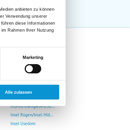
 Medien anbieten zu können
hrer Verwendung unserer
 führen diese Informationen
ie im Rahmen Ihrer Nutzung
Lübeck-Travemünde
Marketing
Klützer Winkel/Bolten...
Insel Poel/Wismar
Kühlungsborn/Rerik/Ne...
Rostock-Warnemünde/Gr...
Alle zulassen
Insel Fischland/Darß/...
Ribnitz-Damgarten/Str...
Insel Rügen/Insel Hid...
Insel Usedom