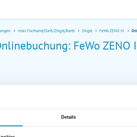
nungen
Insel Fischland/Darß/Zingst/Barth
Zingst
FeWo ZENO III
On
nlinebuchung: FeWo ZENO I
Details
Cookies