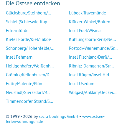
Die Ostsee entdecken
Glücksburg/Steinberg/...
Lübeck-Travemünde
Schlei (Schleswig-Kap...
Klützer Winkel/Bolten...
Eckernförde
Insel Poel/Wismar
Kieler Förde/Kiel/Laboe
Kühlungsborn/Rerik/Ne...
Schönberg/Hohenfelde/...
Rostock-Warnemünde/Gr...
Insel Fehmarn
Insel Fischland/Darß/...
Heiligenhafen/Weißenh...
Ribnitz-Damgarten/Str...
Grömitz/Kellenhusen/D...
Insel Rügen/Insel Hid...
Eutin/Malente/Plön
Insel Usedom
Neustadt/Sierksdorf/P...
Wolgast/Anklam/Uecker...
Timmendorfer Strand/S...
© 1999 - 2026 by
secra bookings GmbH
•
www.ostsee-
ferienwohnungen.de