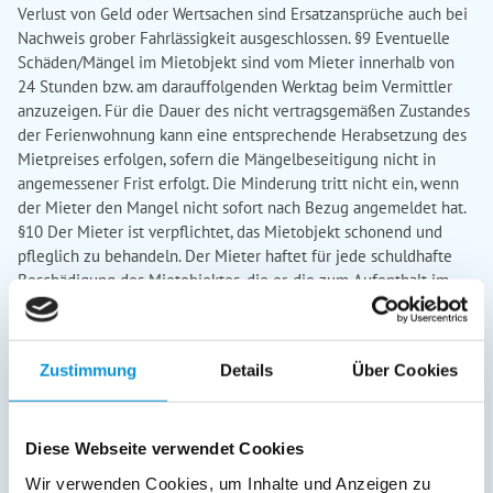
Verlust von Geld oder Wertsachen sind Ersatzansprüche auch bei
Nachweis grober Fahrlässigkeit ausgeschlossen. §9 Eventuelle
Schäden/Mängel im Mietobjekt sind vom Mieter innerhalb von
24 Stunden bzw. am darauffolgenden Werktag beim Vermittler
anzuzeigen. Für die Dauer des nicht vertragsgemäßen Zustandes
der Ferienwohnung kann eine entsprechende Herabsetzung des
Mietpreises erfolgen, sofern die Mängelbeseitigung nicht in
angemessener Frist erfolgt. Die Minderung tritt nicht ein, wenn
der Mieter den Mangel nicht sofort nach Bezug angemeldet hat.
§10 Der Mieter ist verpflichtet, das Mietobjekt schonend und
pfleglich zu behandeln. Der Mieter haftet für jede schuldhafte
Beschädigung des Mietobjektes, die er, die zum Aufenthalt im
Mietobjekt berechtigten Personen und Personen, die mit dem
Mietobjekt auf seine Veranlassung in Berührung kommen,
verursachen. §11 Kraftfahrzeuge können auf dem laut
Zustimmung
Details
Über Cookies
Objektbeschreibung aufgeführten kostenfreien Parkplatz auf
eigene Gefahr geparkt werden. Ein zusätzlicher Stellplatz im Ort
kann nur auf einem öffentlichen Parkplatz gegen Gebühr in
Diese Webseite verwendet Cookies
Anspruch genommen werden. Das Abstellen von Wohnwagen,
Campinganhängern oder Zelten auf dem Grundstück ist verboten.
Wir verwenden Cookies, um Inhalte und Anzeigen zu