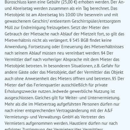
Büroschluss kann eine Gebühr (25,00 €) erhoben werden. Der An-
und Abreisetag werden zusammen als ein Tag berechnet. Das
Mietobjekt ist am Abreisetag bis 10:00 Uhr besenrein und mit
gewaschenem Geschirr/ entleertem Geschirrspüler/entsorgtem
Müll zur Endreinigung freizugeben. Setzt der Mieter den
Gebrauch der Mietsache nach Ablauf der Mietzeit fort, so gilt das
Mietverhältnis nicht als verlängert. § 545 BGB findet keine
Anwendung. Fortsetzung oder Erneuerung des Mietverhältnisses
nach seinem Ablauf müssen neu vereinbart werden. §4 Der
Vermittler darf nach vorheriger Absprache mit dem Mieter das
Mietobjekt betreten. In besonderen Situationen, z.B. Gefahr für
andere Gäste oder das Mietobjekt, darf der Vermittler das Objekt
auch ohne Anwesenheit des Mieters öffnen und betreten. §5 Der
Mieter darf das Ferienquartier ausschließlich für private
Erholungszwecke nutzen. Jedwede gewerbliche Nutzung ist
ausgeschlossen. Gleiches gilt für Weiter- und Untervermietung.
Mehr als die im Mietvertrag aufgeführten Personen dürfen nur
nach einer entsprechenden Vertragsänderung mit der A&F
Vermietungs- und Verwaltungs GmbH als Vertreter des
Vermieters aufgenommen werden. Haustiere dürfen nur nach
erfolgter Zustimmung des Vermieters/des Vermittlers