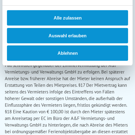
Bungalow, Doppelzimmer: bis zum 60. Tag vor Anreise 25 % des
Mietpreises bis zum 45. Tag vor Anreise 50 % des Mietpreises bis
Alle zulassen
zum 29. Tag vor Anreise 80 % des Mietpreises innerhalb eines
Tages vor Anreise oder nicht erscheinen 100% Die Stornogebühr
(Bearbeitungsgebühr) beträgt 40,00€ Es können individuelle
Auswahl erlauben
Sätze für einige Objekte gelten. Diese entnehmen Sie bitte den
bei der Buchung angezeigten Stornierungsbedingungen. Wir
empfehlen Ihnen den Abschluss einer
Ablehnen
Reiserücktrittsversicherung. Die Rücktrittserklärung hat in jedem
Fall schriftlich gegenüber der Zimmervermittlung der A&F
Vermietungs- und Verwaltungs GmbH zu erfolgen. Bei späterer
Anreise bzw. früherer Abreise hat der Mieter keinen Anspruch auf
Erstattung von Teilen des Mietpreises. §17 Der Mietvertrag kann
seitens des Vermieters infolge des Eintreffens von Fällen
höherer Gewalt oder sonstigen Umständen, die außerhalb der
Einflusssphäre des Vermieters liegen, fristlos gekündigt werden.
§18 Eine Kaution von € 100,00 ist durch den Mieter spätestens
am Anreisetag per EC im Büro der A&F Vermietungs- und
Verwaltungs GmbH zu hinterlegen, die nach Abreise des Mieters
bei ordnungsgemäßer Ferienobjektübergabe an diesen erstattet