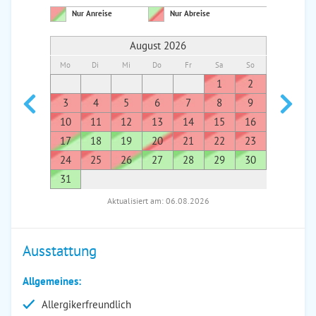
Nur Anreise
Nur Abreise
August 2026
Mo
Di
Mi
Do
Fr
Sa
So
Mo
Di
1
2
1
3
4
5
6
7
8
9
7
8
10
11
12
13
14
15
16
14
1
17
18
19
20
21
22
23
21
2
24
25
26
27
28
29
30
28
2
31
Aktualisiert am: 06.08.2026
Ausstattung
Allgemeines:
Allergikerfreundlich