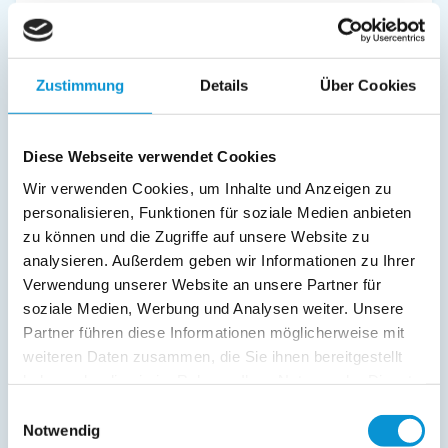
Außenanlage:
Gartenstühle
Parkplatz
Zustimmung
Details
Über Cookies
Balkon
Service:
Diese Webseite verwendet Cookies
Verpflegung:
Wir verwenden Cookies, um Inhalte und Anzeigen zu
personalisieren, Funktionen für soziale Medien anbieten
Sonstiges:
zu können und die Zugriffe auf unsere Website zu
Bügeleisen und Bügelbrett 2 Balkone
analysieren. Außerdem geben wir Informationen zu Ihrer
Verwendung unserer Website an unsere Partner für
soziale Medien, Werbung und Analysen weiter. Unsere
Beschreibung
Partner führen diese Informationen möglicherweise mit
weiteren Daten zusammen, die Sie ihnen bereitgestellt
Die strandnahe Wohnung mit 2 großen Balkonen liegt in der
haben oder die sie im Rahmen Ihrer Nutzung der Dienste
ersten Reihe an einem der schönsten Ostseestrände
gesammelt haben.
Deutschlands. Sie befindet sich im 2. Stock in einem Objekt
Einwilligungsauswahl
mit 30 Einheiten und bietet auf ca. 55qm² Wohnfläche Platz
Notwendig