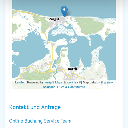
Leaflet
| Powered by
we2p® Maps
&
tourinfra ®
| Map data by ©
green-
solutions
,
OSM & Contributors
Kontakt und Anfrage
Online Buchung Service Team