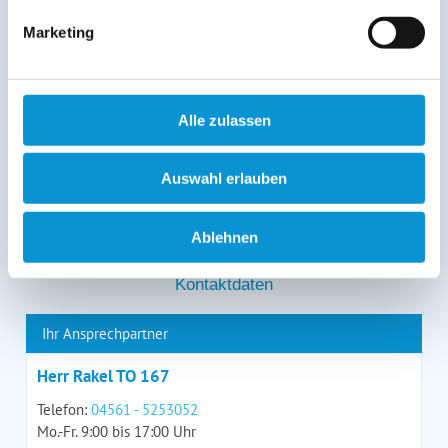
entgegenstehen. Die vorgenannten Rechte können Sie
Marketing
gegenüber Ostsee-Ferienwohnungen.de unentgeltlich
über die im
Impressum
angegebenen
Kontaktmöglichkeiten geltend machen, außerdem steht
Ihnen ein Beschwerderecht bei einer Aufsichtsbehörde
zu.
Alle zulassen
*
Auswahl erlauben
*
= Pflichtfeld
Ablehnen
Kontaktdaten
Ihr Ansprechpartner
Herr Rakel TO 167
Telefon:
04561 - 5253052
Mo.-Fr. 9:00 bis 17:00 Uhr