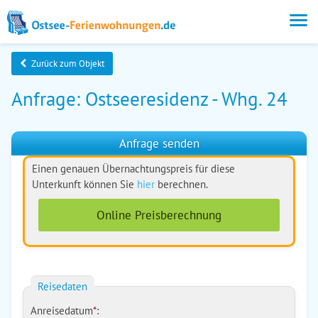
Zurück zum Objekt
Anfrage: Ostseeresidenz - Whg. 24
Anfrage senden
Einen genauen Übernachtungspreis für diese
Unterkunft können Sie
hier
berechnen.
Online Preisberechnung
Reisedaten
Anreisedatum
*
: