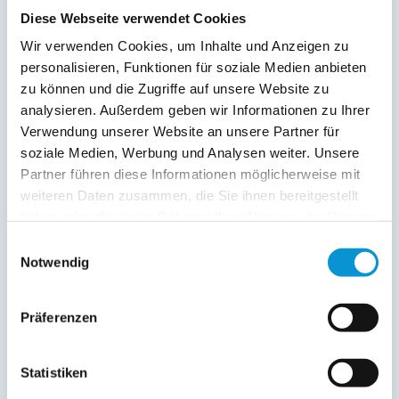
Diese Webseite verwendet Cookies
Wir verwenden Cookies, um Inhalte und Anzeigen zu
personalisieren, Funktionen für soziale Medien anbieten
zu können und die Zugriffe auf unsere Website zu
analysieren. Außerdem geben wir Informationen zu Ihrer
Verwendung unserer Website an unsere Partner für
soziale Medien, Werbung und Analysen weiter. Unsere
Kopie der Nachricht per Mail zusenden
Partner führen diese Informationen möglicherweise mit
Reiseversicherungs­informationen anfordern
weiteren Daten zusammen, die Sie ihnen bereitgestellt
Ich habe die
Datenschutzhinweise
gelesen und bin
haben oder die sie im Rahmen Ihrer Nutzung der Dienste
damit einverstanden.
gesammelt haben.
*
Einwilligungsauswahl
Ostsee-Ferienwohnungen.de erhebt, verarbeitet und
Notwendig
nutzt Ihre personenbezogenen Daten nur zur
Bearbeitung Ihres Anliegens
(Buchungsanfrage/Informationsanfrage). Sie können
Präferenzen
Auskunft über die bei der Ostsee-Ferienwohnungen.de
gespeicherten Daten erhalten sowie die Berichtigung,
Löschung bzw. Sperrung Ihrer Daten verlangen. Die
Statistiken
Löschung bzw. Sperrung Ihrer Daten vor Abschluss der
Bearbeitung Ihres Anliegens kann diesem