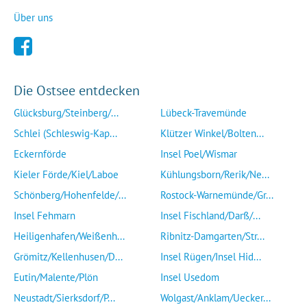
Über uns
Die Ostsee entdecken
Glücksburg/Steinberg/...
Lübeck-Travemünde
Schlei (Schleswig-Kap...
Klützer Winkel/Bolten...
Eckernförde
Insel Poel/Wismar
Kieler Förde/Kiel/Laboe
Kühlungsborn/Rerik/Ne...
Schönberg/Hohenfelde/...
Rostock-Warnemünde/Gr...
Insel Fehmarn
Insel Fischland/Darß/...
Heiligenhafen/Weißenh...
Ribnitz-Damgarten/Str...
Grömitz/Kellenhusen/D...
Insel Rügen/Insel Hid...
Eutin/Malente/Plön
Insel Usedom
Neustadt/Sierksdorf/P...
Wolgast/Anklam/Uecker...