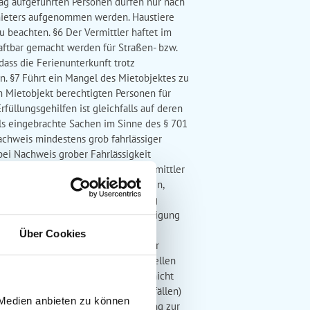
rag aufgeführten Personen dürfen nur nach
mieters aufgenommen werden. Haustiere
 beachten. §6 Der Vermittler haftet im
haftbar gemacht werden für Straßen- bzw.
dass die Ferienunterkunft trotz
n. §7 Führt ein Mangel des Mietobjektes zu
 Mietobjekt berechtigten Personen für
füllungsgehilfen ist gleichfalls auf deren
als eingebrachte Sachen im Sinne des § 701
chweis mindestens grob fahrlässiger
ei Nachweis grober Fahrlässigkeit
 darauffolgenden Werktag beim Vermittler
rabsetzung des Mietpreises erfolgen,
r den Mangel nicht sofort nach Bezug
 haftet für jede schuldhafte Beschädigung
objekt auf seine Veranlassung in
Über Cookies
nfreien Parkplatz auf eigene Gefahr
Anspruch genommen werden. Das Abstellen
ollerwagen oder Spielgeräte sind nicht
n (Reifenpannen und Folgen von Unfällen)
 Medien anbieten zu können
er einen kostenlosen Internetzugang zur