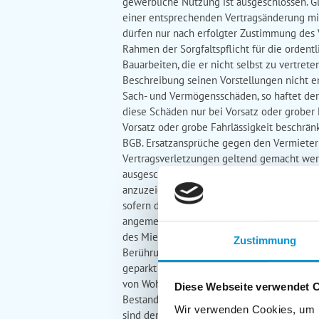
gewerbliche Nutzung ist ausgeschlossen. Gl
einer entsprechenden Vertragsänderung mi
dürfen nur nach erfolgter Zustimmung des V
Rahmen der Sorgfaltspflicht für die ordent
Bauarbeiten, die er nicht selbst zu vertret
Beschreibung seinen Vorstellungen nicht e
Sach- und Vermögensschäden, so haftet de
diese Schäden nur bei Vorsatz oder grober F
Vorsatz oder grobe Fahrlässigkeit beschrän
BGB. Ersatzansprüche gegen den Vermieter
Vertragsverletzungen geltend gemacht werd
ausgeschlossen. §9 Eventuelle Schäden/Mä
anzuzeigen. Für die Dauer des nicht vert
sofern die Mängelbeseitigung nicht in ange
angemeldet hat. §10 Der Mieter ist verpfli
des Mietobjektes, die er, die zum Aufentha
Zustimmung
Berührung kommen, verursachen. §11 Kraftf
geparkt werden. Ein zusätzlicher Stellpla
von Wohnwagen, Campinganhängern oder Zelt
Diese Webseite verwendet 
Bestandteil des Mietvertrages. Die Nutzun
Wir verwenden Cookies, um I
sind dem Vermieter/Vermittler zu melden u