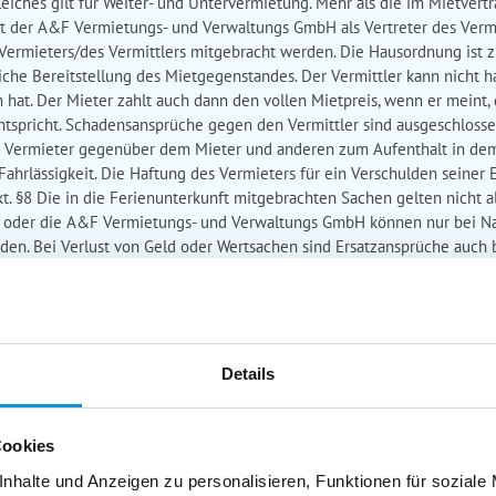
eiches gilt für Weiter- und Untervermietung. Mehr als die im Mietvert
t der A&F Vermietungs- und Verwaltungs GmbH als Vertreter des Ver
ermieters/des Vermittlers mitgebracht werden. Die Hausordnung ist zu
liche Bereitstellung des Mietgegenstandes. Der Vermittler kann nicht 
en hat. Der Mieter zahlt auch dann den vollen Mietpreis, wenn er meint, 
ntspricht. Schadensansprüche gegen den Vermittler sind ausgeschlosse
r Vermieter gegenüber dem Mieter und anderen zum Aufenthalt in dem
ahrlässigkeit. Die Haftung des Vermieters für ein Verschulden seiner Er
kt. §8 Die in die Ferienunterkunft mitgebrachten Sachen gelten nicht 
 oder die A&F Vermietungs- und Verwaltungs GmbH können nur bei Na
en. Bei Verlust von Geld oder Wertsachen sind Ersatzansprüche auch b
ngel im Mietobjekt sind vom Mieter innerhalb von 24 Stunden bzw. am
ragsgemäßen Zustandes der Ferienwohnung kann eine entsprechende He
messener Frist erfolgt. Die Minderung tritt nicht ein, wenn der Miete
chtet, das Mietobjekt schonend und pfleglich zu behandeln. Der Mieter
lt im Mietobjekt berechtigten Personen und Personen, die mit dem Miet
Details
ahrzeuge können auf dem laut Objektbeschreibung aufgeführten koste
tz im Ort kann nur auf einem öffentlichen Parkplatz gegen Gebühr in 
en auf dem Grundstück ist verboten. §12 Bereitgestellte Fahrräder, B
Cookies
g geschieht grundsätzlich auf eigene Gefahr. Selbstverursachte Schäde
nhalte und Anzeigen zu personalisieren, Funktionen für soziale
nd auf eigene Kosten zu beheben. §13 Stellt der Eigentümer dem Miet