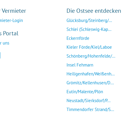
r Vermieter
Die Ostsee entdecken
mieter-Login
Glücksburg/Steinberg/...
Schlei (Schleswig-Kap...
s Portal
Eckernförde
r uns
Kieler Förde/Kiel/Laboe
Schönberg/Hohenfelde/...
Insel Fehmarn
Heiligenhafen/Weißenh...
Grömitz/Kellenhusen/D...
Eutin/Malente/Plön
Neustadt/Sierksdorf/P...
Timmendorfer Strand/S...