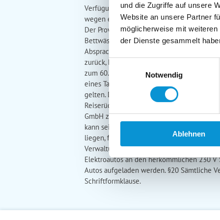
und die Zugriffe auf unsere 
Verfügung, übernimmt dieser jedoch keine 
Website an unsere Partner fü
wegen einer fehlenden Verbindung o.ä. sind 
möglicherweise mit weiteren
Der Provider speichert die Verbindungsdaten
Bettwäsche und Handtücher sind nicht in 
der Dienste gesammelt habe
Absprache mit der A&F Vermietungs- und V
zurück, hat der Eigentümer einen Ersatzan
Einwilligungsauswahl
zum 60. Tag vor Anreise 25 % des Mietpreis
Notwendig
eines Tages vor Anreise oder nicht ersche
gelten. Diese entnehmen Sie bitte den be
Reiserücktrittsversicherung. Die Rücktritt
GmbH zu erfolgen. Bei späterer Anreise bzw
kann seitens des Vermieters infolge des Ei
Ablehnen
liegen, fristlos gekündigt werden. §18 Ein
Verwaltungs GmbH zu hinterlegen, die nach
Elektroautos an den herkömmlichen 230 V S
Autos aufgeladen werden. §20 Sämtliche Ve
Schriftformklause.