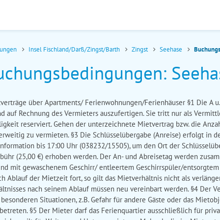
nungen
Insel Fischland/Darß/Zingst/Barth
Zingst
Seehase
Buchung
uchungsbedingungen: Seeha
verträge über Apartments/ Ferienwohnungen/Ferienhäuser §1 Die A u
 auf Rechnung des Vermieters auszufertigen. Sie tritt nur als Vermittl
ligkeit reserviert. Gehen der unterzeichnete Mietvertrag bzw. die Anzah
erweitig zu vermieten. §3 Die Schlüsselübergabe (Anreise) erfolgt in d
 Information bis 17:00 Uhr (038232/15505), um den Ort der Schlüsselü
bühr (25,00 €) erhoben werden. Der An- und Abreisetag werden zusamm
 und mit gewaschenem Geschirr/ entleertem Geschirrspüler/entsorgtem 
Ablauf der Mietzeit fort, so gilt das Mietverhältnis nicht als verläng
ltnisses nach seinem Ablauf müssen neu vereinbart werden. §4 Der Ve
besonderen Situationen, z.B. Gefahr für andere Gäste oder das Mietobje
etreten. §5 Der Mieter darf das Ferienquartier ausschließlich für pr