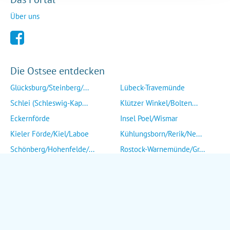
Über uns
Die Ostsee entdecken
Glücksburg/Steinberg/...
Lübeck-Travemünde
Schlei (Schleswig-Kap...
Klützer Winkel/Bolten...
Eckernförde
Insel Poel/Wismar
Kieler Förde/Kiel/Laboe
Kühlungsborn/Rerik/Ne...
Schönberg/Hohenfelde/...
Rostock-Warnemünde/Gr...
Insel Fehmarn
Insel Fischland/Darß/...
Heiligenhafen/Weißenh...
Ribnitz-Damgarten/Str...
Grömitz/Kellenhusen/D...
Insel Rügen/Insel Hid...
Eutin/Malente/Plön
Insel Usedom
Neustadt/Sierksdorf/P...
Wolgast/Anklam/Uecker...