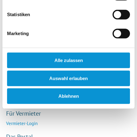
Hotels / Pensionen
Campingplätze
Statistiken
Urlaubsgesuche
Reiseversicherung
Marketing
Rechtliches
AGB
Alle zulassen
Impressum
Datenschutz
Auswahl erlauben
So funktioniert die Plattform
Cookie-Erklärung
Ablehnen
Barrierefreiheitserklärung
Für Vermieter
Vermieter-Login
Das Portal