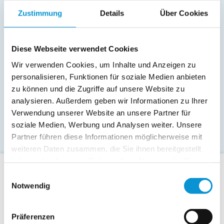
Zustimmung
Details
Über Cookies
Diese Webseite verwendet Cookies
Wir verwenden Cookies, um Inhalte und Anzeigen zu
personalisieren, Funktionen für soziale Medien anbieten
zu können und die Zugriffe auf unsere Website zu
analysieren. Außerdem geben wir Informationen zu Ihrer
Verwendung unserer Website an unsere Partner für
soziale Medien, Werbung und Analysen weiter. Unsere
Partner führen diese Informationen möglicherweise mit
weiteren Daten zusammen, die Sie ihnen bereitgestellt
haben oder die sie im Rahmen Ihrer Nutzung der Dienste
gesammelt haben.
Einwilligungsauswahl
Für Gäste
Notwendig
Allgemeine Buchungsanfrage
Last-Minute-Angebote
Präferenzen