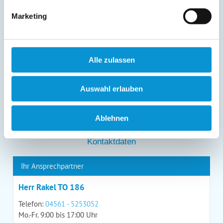
entgegenstehen. Die vorgenannten Rechte können Sie
Marketing
gegenüber Ostsee-Ferienwohnungen.de unentgeltlich
über die im
Impressum
angegebenen
Kontaktmöglichkeiten geltend machen, außerdem steht
Ihnen ein Beschwerderecht bei einer Aufsichtsbehörde
zu.
Alle zulassen
*
Auswahl erlauben
*
= Pflichtfeld
Ablehnen
Kontaktdaten
Ihr Ansprechpartner
Herr Rakel TO 186
Telefon:
04561 - 5253052
Mo.-Fr. 9:00 bis 17:00 Uhr