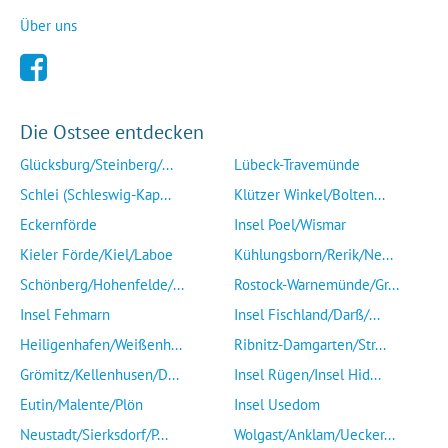
Über uns
Die Ostsee entdecken
Glücksburg/Steinberg/...
Lübeck-Travemünde
Schlei (Schleswig-Kap...
Klützer Winkel/Bolten...
Eckernförde
Insel Poel/Wismar
Kieler Förde/Kiel/Laboe
Kühlungsborn/Rerik/Ne...
Schönberg/Hohenfelde/...
Rostock-Warnemünde/Gr...
Insel Fehmarn
Insel Fischland/Darß/...
Heiligenhafen/Weißenh...
Ribnitz-Damgarten/Str...
Grömitz/Kellenhusen/D...
Insel Rügen/Insel Hid...
Eutin/Malente/Plön
Insel Usedom
Neustadt/Sierksdorf/P...
Wolgast/Anklam/Uecker...