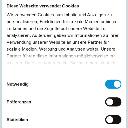
Diese Webseite verwendet Cookies
Wir verwenden Cookies, um Inhalte und Anzeigen zu
personalisieren, Funktionen für soziale Medien anbieten
zu können und die Zugriffe auf unsere Website zu
analysieren. Außerdem geben wir Informationen zu Ihrer
Verwendung unserer Website an unsere Partner für
soziale Medien, Werbung und Analysen weiter. Unsere
Kopie der Nachricht per Mail zusenden
Partner führen diese Informationen möglicherweise mit
Reiseversicherungs­informationen anfordern
weiteren Daten zusammen, die Sie ihnen bereitgestellt
Ich habe die
Datenschutzhinweise
gelesen und bin
haben oder die sie im Rahmen Ihrer Nutzung der Dienste
damit einverstanden.
gesammelt haben.
*
Einwilligungsauswahl
Ostsee-Ferienwohnungen.de erhebt, verarbeitet und
Notwendig
nutzt Ihre personenbezogenen Daten nur zur
Bearbeitung Ihres Anliegens
(Buchungsanfrage/Informationsanfrage). Sie können
Präferenzen
Auskunft über die bei der Ostsee-Ferienwohnungen.de
gespeicherten Daten erhalten sowie die Berichtigung,
Löschung bzw. Sperrung Ihrer Daten verlangen. Die
Statistiken
Löschung bzw. Sperrung Ihrer Daten vor Abschluss der
Bearbeitung Ihres Anliegens kann diesem