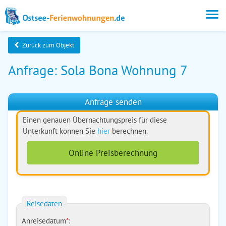
Zurück zum Objekt
Anfrage: Sola Bona Wohnung 7
Anfrage senden
Einen genauen Übernachtungspreis für diese
Unterkunft können Sie
hier
berechnen.
Online Preisberechnung
Reisedaten
Anreisedatum
*
: